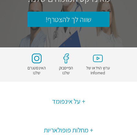
שווה לך להצטרף!
ערוץ הוידאו של
הפייסבוק
האינסטגרם
Infomed
שלנו
שלנו
על אינפומד
מחלות פופולאריות