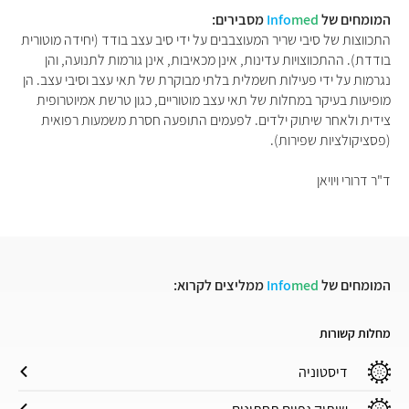
המומחים של
med
Info
מסבירים:
התכווצות של סיבי שריר המעוצבבים על ידי סיב עצב בודד (יחידה מוטורית
בודדת). ההתכווצויות עדינות, אינן מכאיבות, אינן גורמות לתנועה, והן
נגרמות על ידי פעילות חשמלית בלתי מבוקרת של תאי עצב וסיבי עצב. הן
מופיעות בעיקר במחלות של תאי עצב מוטוריים, כגון טרשת אמיוטרופית
צידית ולאחר שיתוק ילדים. לפעמים התופעה חסרת משמעות רפואית
(פסציקולציות שפירות).
ד"ר דרורי ויויאן
המומחים של
med
Info
ממליצים לקרוא:
מחלות קשורות
דיסטוניה