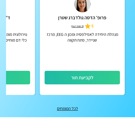
פרופ' הדסה גולדברג שטרן
ד"ר ט
4.9
5
(
3 חוות דעת
)
מנהלת היחידה לאפילפסיה ומכון ה EEG, מרכז
נוירולוגית מומחית
שניידר, פתח תקווה
כלי דם מוחיים, שב
לקביעת תור
לק
לכל המומחים