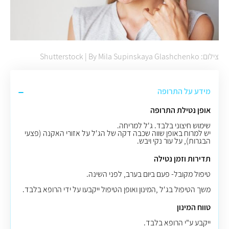
צילום: Shutterstock | By Mila Supinskaya Glashchenko
מידע על התרופה
אופן נטילת התרופה
שימוש חיצוני בלבד. ג'ל למריחה.
יש למרוח באופן שווה שכבה דקה של הג'ל על אזורי האקנה (פצעי
הבגרות), על עור נקי ויבש.
תדירות וזמן נטילה
טיפול מקובל- פעם ביום בערב, לפני השינה.
משך הטיפול בג'ל ,המינון ואופן הטיפול ייקבעו על ידי הרופא בלבד.
טווח המינון
ייקבע ע"י הרופא בלבד.