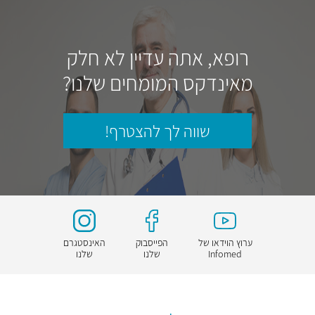
רופא, אתה עדיין לא חלק
מאינדקס המומחים שלנו?
שווה לך להצטרף!
ערוץ הוידאו של
הפייסבוק
האינסטגרם
Infomed
שלנו
שלנו