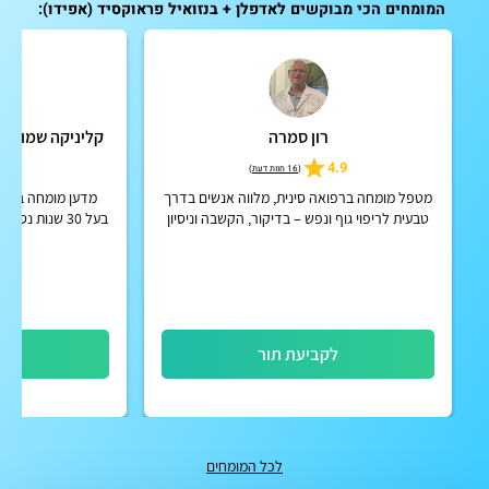
המומחים הכי מבוקשים לאדפלן + בנזואיל פראוקסיד (אפידו):
רון סמרה
קליניקה שמואל ג
4.9
4.9
(
16 חוות דעת
)
מטפל מומחה ברפואה סינית, מלווה אנשים בדרך
מדען מומחה באלו
טבעית לריפוי גוף ונפש – בדיקור, הקשבה וניסיון
בעל 30 שנות נסיון בטיפול מבוסס על תכשיר טבעי
קליני של 28 שנה, בגישה אישית ומקצועית
לקביעת תור
לק
לכל המומחים