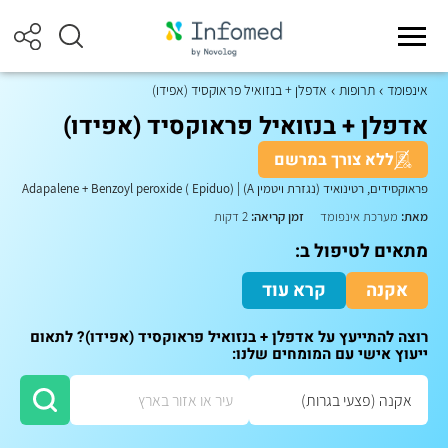
אינפומד
תרופות
אדפלן + בנזואיל פראוקסיד (אפידו)
אדפלן + בנזואיל פראוקסיד (אפידו)
ללא צורך במרשם
פראוקסידים, רטינואיד (נגזרת ויטמין A)
|
Adapalene + Benzoyl peroxide ( Epiduo)
מאת:
מערכת אינפומד
זמן קריאה:
2 דקות
מתאים לטיפול ב:
אקנה
קרא עוד
רוצה להתייעץ על אדפלן + בנזואיל פראוקסיד (אפידו)? לתאום
ייעוץ אישי עם המומחים שלנו: