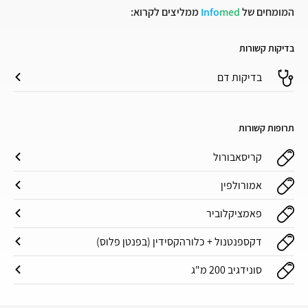
המומחים של
med
Info
ממליצים לקרוא:
בדיקות קשורות
בדיקות דם
תרופות קשורות
קריסאבורול
אמורולפין
פאמציקלוביר
דקספנטנול + כלורהקסידין (בפנטן פלוס)
סונידגיב 200 מ"ג