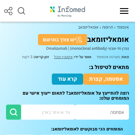
אינפומד
תרופות
אומאליזומאב
אומאליזומאב
יש צורך במרשם
נוגדן חד-שבטי (monoclonal antibody)
|
Omalizumab
מאת:
מערכת אינפומד
אושר על ידי:
איסטרין מיכל
זמן קריאה:
3 דקות
מתאים לטיפול ב:
אסטמה, קצרת
קרא עוד
רוצה להתייעץ על אומאליזומאב? לתאום ייעוץ אישי עם
המומחים שלנו:
המומחים הכי מבוקשים לאומאליזומאב: