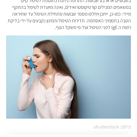
בשבועיים או ארבע שבועות. התרופה ניתנת כתוספת לטיפול קיים
במשאפים המכילים קורטיקוסטרואידים, ואינה מיועדת לטיפול בהתקף
מיידי. כמו-כן, ייתכן ויחלפו מספר שבועות מתחילת הטיפול עד שתיראה
הטבה בתסמיני האסתמה. תדירות הטיפול והמינון נקבעים על-ידי בדיקת
רמות ה IgE לפני הטיפול ועל-פי משקל הגוף.
צילום: shutterstock