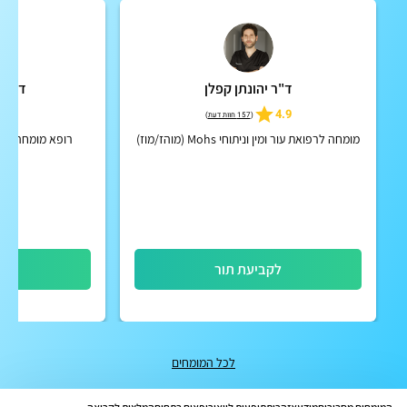
ד"ר יהונתן קפלן
ד"ר 
4.8
4.9
(
157 חוות דעת
)
מומחה לרפואת עור ומין וניתוחי Mohs (מוהז/מוז)
רופא מומחה לאלר
לקביעת תור
לק
לכל המומחים