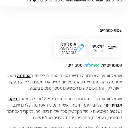
המומחים מסבירים
מידע
אזהרות
תופעות לוואי
רופאים בתחום
המלצות לקריאה
שמות מסחריים
אומליקלו
זולאייר
OMLYCLO
Xolair
PADAGIS
המומחים של
med
Info
מסבירים:
אומאליזומאב היא תרופה חדשה מסוגה הניתנת לטיפול ב
אסתמה
קשה.
אסתמה קשה מתבטאת בהתקפים יום-יומיים או התקפים בלילה, תפקוד
ריאות לקוי, והתקפים קשים המופיעים מספר פעמים בשבוע.
אומאליזומאב מיועדת למבוגרים ומתבגרים מגיל 12 ומעלה, אשר
בדיקת
תבחיני עור
שלהם היתה חיובית, ואשר תסמיני האסתמה שלהם אינם
נשלטים באמצעות טיפול בקורטיקוסטרואידים בשאיפה. במקרי האסתמה
החמורים, העמידים, התרופה ניתנת לילדים מגיל 6 שנים.