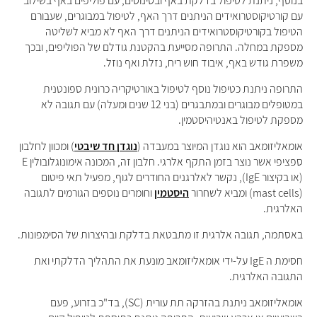
בנוסף, ניתנת לטיפול בדלקת באף ובסינוסים, עם פוליפים באף בשילוב
עם קורטיקוסטרואידים הניתנים דרך האף, לטיפול במבוגרים, שעבורם
הטיפול בקורטיקוסטרואידים הניתנים דרך האף לא מביא לשליטה
מספקת במחלה. התרופה מסייעת בהקטנת גודלם של הפוליפים, ובכך
משפרת גודש באף, איבוד חוש ריח, נזלת ואף נוזל.
התרופה ניתנת כטיפול נוסף לטיפול באורטיקריה כרונית ספונטנית
במטופלים מבוגרים ובמתבגרים (בני 12 שנים ומעלה) עם תגובה לא
מספקת לטיפול באנטיהיסטמין.
אומאליזומאב הוא נוגדן המיוצר במעבדה (
נוגדן חד שיבטי
) ומכוון לחלבון
ספציפי אשר נוצר בזמן התקף אלרגי. חלבון זה, המכונה אימונוגלובולין E
(או בקיצור IgE), נקשר לאלרגנים החודרים לגוף, מפעיל תאי פיטום
(mast cells) ומביא לשחרור
היסטמין
וחומרים נוספים הגורמים לתגובה
האלרגית.
באסתמה, תגובה אלרגית זו מתבטאת בדלקת ובהיצרות של הסימפונות.
חסימת ה IgE על-ידי אומאליזומאב מונעת את התהליך הדלקתי ואת
התגובה האלרגית.
אומאליזומאב ניתנת בהזרקה תת עורית (SC), בד"כ בזרוע, פעם