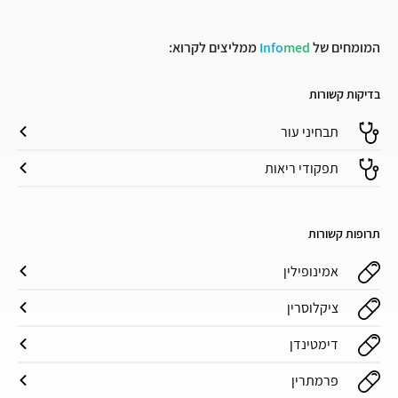
המומחים של
med
Info
ממליצים לקרוא:
בדיקות קשורות
תבחיני עור
תפקודי ריאות
תרופות קשורות
אמינופילין
ציקלוסרין
דימטינדן
פרמתרין