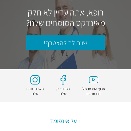
רופא, אתה עדיין לא חלק
מאינדקס המומחים שלנו?
שווה לך להצטרף!
ערוץ הוידאו של
הפייסבוק
האינסטגרם
Infomed
שלנו
שלנו
על אינפומד