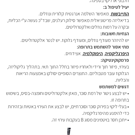
חלבוני או ליקוי בספיגה.
יעיל לטיפול ב:
התייבשות
, מאפשר השלמה אנרגטית קלורית ונוזלים.
בדיאליזה פריטוניאלית מאפשר סילוק רעלנים, שבד"כ נעשה ע"י הכליות,
ובקרה על רמות נוזלים ואלקטרוליטים.
הנחיות חשובות:
יש להיזהר מעודף נוזלים, ומעודף גלוקוז. יש לנטר אלקטרוליטים.
מתי אסור להשתמש בתרופה:
היפרגליקמיה
,
היפוקלמיה
, אצידוזיס.
פרמקוקינטיקה:
בעירוי, פיזור תוך ורידי ולאחריו פיזור בחלל התוך תאי. בתהליך גליקוליזה,
הגלוקוז עובר מטבוליזם. התוצרים הסופיים יסולקו באמצעות הריאות
והכליות.
דגשים למשתמש
• יש לבצע ניטור של רמת סוכר, מאזן אלקטרוליטים וחומצה-בסיס, בשימוש
בתרופה זו.
• בעלי ליקוי בפירוק סוכר וסוכרתיים, יש לבצע את העירוי באטיות ובזהירות
כדי להימנע מהיפרגליקמיה.
• ייתכן חסר בויטמינים מסוג B בעקבות עירוי זה.