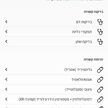
בדיקות קשורות
בדיקות דם
תפקודי כליות
בדיקת שתן
תרופות קשורות
גלימפיריד (אמריל)
אצטאזולאמיד
וויגובי (סמגלוטייד)
דפהגליפלוזין + מטפורמין הידרוכלוריד (קסיגדו XR‏)