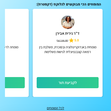
המומחים הכי מבוקשים לגלוקוז (דקסטרוז):
ד"ר נירית אבירן
ד"ר
4.8
5.0
(
46 חוות דעת
)
מומחית באנדוקרינולוגיה ובסוכרת, משלבת בין
מומחה לרפואה 
רפואה קונבנציונלית לגישות משלימות
לקביעת תור
לק
לכל המומחים