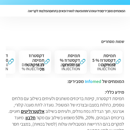
המומחים מסבירים
מידע
אזהרות
תופעות לוואי
רופאים בתחום
המלצות לקריאה
שמות מסחריים
תמיסת
תמיסת
דקסטרוז
דקסט
דקסטרוז % 5
דקסטרוז %
תמיסה
50 להזרקה
להזרקה
10 להזרקה
להזרקה %
E 50
DEXTROSE 20
DEXTROSE
DEXTROSE
TION
% INJECTION
INJECTION
INJECTION
20
10%
5%
המומחים של
med
Info
מסבירים:
מידע כללי:
תמיסת דקסטרוז, קיימת בריכוזים משתנים ולעיתים בשילוב עם מלחים
נוספים, כתלות במצבו ובצרכיו של המטופל. נועדה לתת מענה קלורי,
אנרגטי, תוך הגדלת נפח נוזלים, ולעיתים בשילוב
אלקטרוליטים
חיוניים.
בריכוזים הגבוהים, 20%, 50% משמש בשילוב עם מקור
חלבון
. מיועד
למקרים בהם הדרישות המטבוליות עולות (למשל בכוויות), במצבי חסר