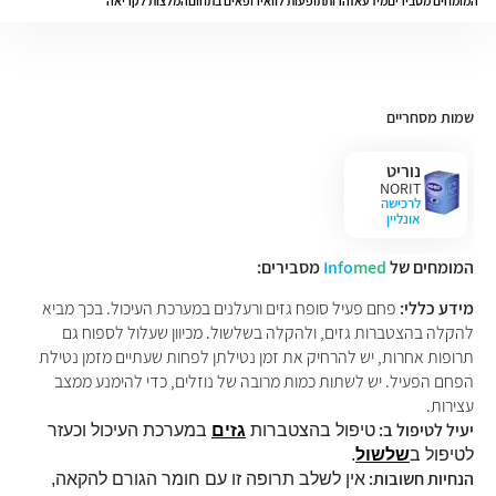
המומחים מסבירים
מידע
אזהרות
תופעות לוואי
רופאים בתחום
המלצות לקריאה
שמות מסחריים
נוריט
NORIT
לרכישה
אונליין
המומחים של
med
Info
מסבירים:
מידע כללי:
פחם פעיל סופח גזים ורעלנים במערכת העיכול. בכך מביא
להקלה בהצטברות גזים, ולהקלה בשלשול. מכיוון שעלול לספוח גם
תרופות אחרות, יש להרחיק את זמן נטילתן לפחות שעתיים מזמן נטילת
הפחם הפעיל. יש לשתות כמות מרובה של נוזלים, כדי להימנע ממצב
עצירות.
יעיל לטיפול ב:
טיפול בהצטברות
גזים
במערכת העיכול וכעזר
לטיפול ב
שלשול
.
הנחיות חשובות:
אין לשלב תרופה זו עם חומר הגורם להקאה,