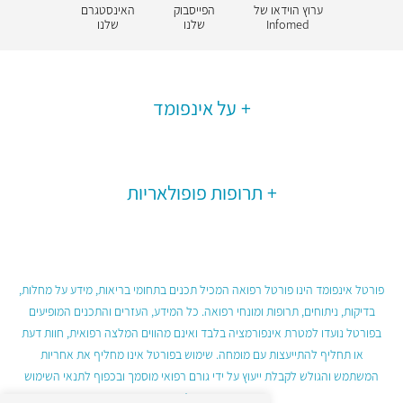
ערוץ הוידאו של
הפייסבוק
האינסטגרם
Infomed
שלנו
שלנו
על אינפומד
תרופות פופולאריות
פורטל אינפומד הינו פורטל רפואה המכיל תכנים בתחומי בריאות, מידע על מחלות,
בדיקות, ניתוחים, תרופות ומונחי רפואה. כל המידע, העזרים והתכנים המופיעים
בפורטל נועדו למטרת אינפורמציה בלבד ואינם מהווים המלצה רפואית, חוות דעת
או תחליף להתייעצות עם מומחה. שימוש בפורטל אינו מחליף את אחריות
המשתמש והגולש לקבלת ייעוץ על ידי גורם רפואי מוסמך ובכפוף לתנאי השימוש
בפורטל.