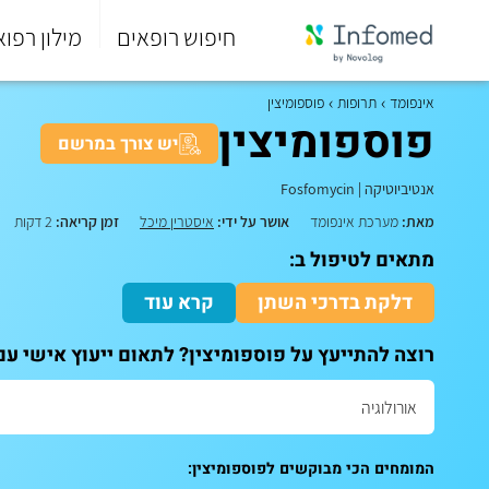
חיפוש רופאים
מילון רפוא
סוף
התפריט
אינפומד
תרופות
פוספומיצין
הראשי.
פוספומיצין
יש צורך במרשם
אנטיביוטיקה
|
Fosfomycin
מאת:
מערכת אינפומד
אושר על ידי:
איסטרין מיכל
זמן קריאה:
2 דקות
מתאים לטיפול ב:
דלקת בדרכי השתן
קרא עוד
רוצה להתייעץ על פוספומיצין? לתאום ייעוץ אישי עם
המומחים הכי מבוקשים לפוספומיצין: