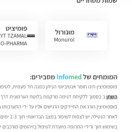
שמות מסחריים
פומיציט
מונורול
YT TZAMAL
Monurol
IO-PHARMA
המומחים של
med
Info
מסבירים:
פוספומיצין הינו חומר אנטיביוטי הניתן כמנה חד פעמית, לטי
השתן
ב בסמוך ללקיחת דגימה מרקמת בלוטת הערמונית דרך פי
פוספומיצין הורג את החיידקים הרגישים אליו על ידי התערבות
לאחר הנטילה יש לצפות לשיפור במצב הבריאותי תוך 2-3 ימים. באם המצב לא משתפר ואף מחמיר יש לפנות לרופא המטפל
בשימוש תוך ורידי התרופה מיועדת לטיפול בזיהומים מורכבים י