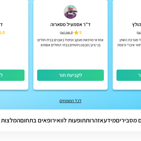
הולץ
ד"ר אסמעיל מסארוה
ד"
5.0
5
)
(
5 חוות דעת
)
וד מערכת השתן
אחראי מרפאת מעקב וטיפול באבנים בבית חולים
ור איברי ורצפת
בני ציון | מבצע ניתוחים בבתי החולים אסותא
חיפה ואלישע חיפה
ר
לקביעת תור
לק
לכל המומחים
 מסבירים
מידע
אזהרות
תופעות לוואי
רופאים בתחום
המלצות 