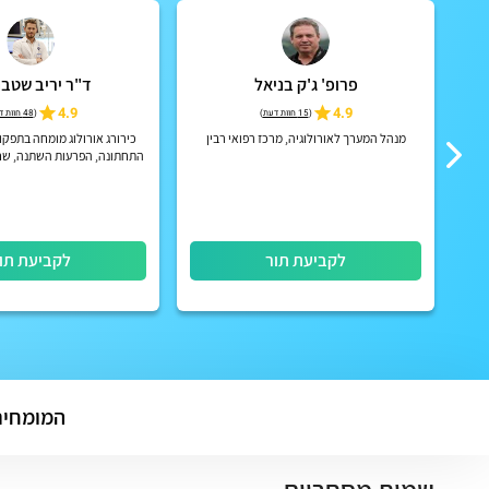
פרופ' ג'ק בניאל
ד"ר יריב שטב
4.9
4.9
(
15 חוות דעת
)
(
48 חוות דעת
תן,
מנהל המערך לאורולוגיה, מרכז רפואי רבין
כירורג אורולוג מומחה בתפק
התחתונה, הפרעות השתנה, שחז
אגן
לקביעת תור
לקביעת תו
המומחים