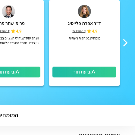
ד"ר אפרת פלייסיג
פרופ' שחר פר
4.9
4.9
(
15 חוות דעת
)
(
11 חוות דעת
אר,
מומחית במחלות רשתית
מנהל יחידת גידולי העיניים ב
עין כרם. מנהל המעבדה לאונקו
של העין. רופא עיניים של מ
באונקולוגיה והמטו
לקביעת תור
לקביעת תו
המומחים