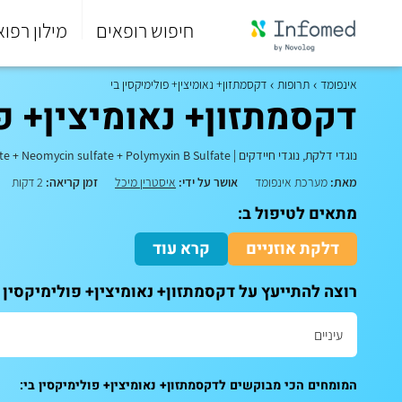
חיפוש רופאים
מילון רפוא
סוף
התפריט
אינפומד
תרופות
דקסמתזון+ נאומיצין+ פולימיקסין בי
הראשי.
דקסמתזון+ נאומיצין+ פו
נוגדי דלקת, נוגדי חיידקים
|
e + Neomycin sulfate + Polymyxin B Sulfate
מאת:
מערכת אינפומד
אושר על ידי:
איסטרין מיכל
זמן קריאה:
2 דקות
מתאים לטיפול ב:
דלקת אוזניים
קרא עוד
רוצה להתייעץ על דקסמתזון+ נאומיצין+ פולימיקסין 
המומחים הכי מבוקשים לדקסמתזון+ נאומיצין+ פולימיקסין בי: