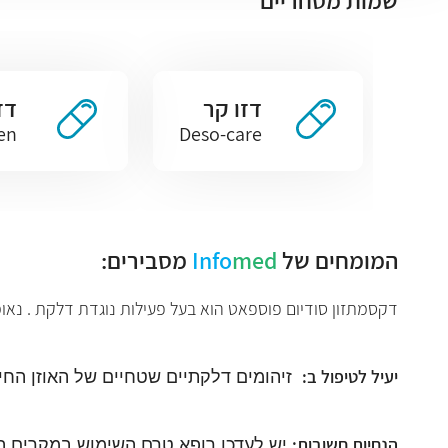
שמות מסחריים
דזו קר
דז
en
Deso-care
המומחים של
med
Info
מסבירים:
דקסמתזון סודיום פוספאט הוא בעל פעילות נוגדת דלקת . נאומיצין סולפאט ופולימיקסין B הם בעלי פעילות א
יעיל לטיפול ב:
זיהומים דלקתיים שטחיים של האוזן החיצ
הנחיות חשובות:
יש לעדכן רופא טרם השימוש במקרים הב