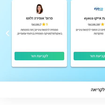
ייקו eyeco
פרופ' אופירה זלוטו
ד"ר 
5
(
166 חוות דעת
)
(
7 חוות דעת
)
ים רב תחומי לרפואת עיניים
מומחית לרפואת עיניים | תת התמחות
מתקדמת
באוקולופלסטיקה-מומחית בניתוחי עפעפיים,
דרכי דמעות וארובה ורפואת עיניים ילדים, רופאה
בכירה המרכז הרפואי שיבא תל ...
ביעת תור
לקביעת תור
לקריאה