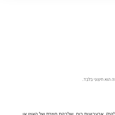
ס), אבעבועות רוח, שלבקת חוזרת של האוזן או