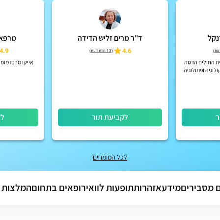
נקל
ד"ר מרים זליש הדידה
מרפאת א
4.9
4.6
)
(
13 חוות דעת
)
בית החולים הדסה
אייקו מרכז מומח
לוגיה ופתולוגיה
חקרים קליניים
ל...
ר
לקביעת תור
לק
לכל המומחים
 מסבירים
מידע
אזהרות
תופעות לוואי
רופאים בתחום
המלצות 