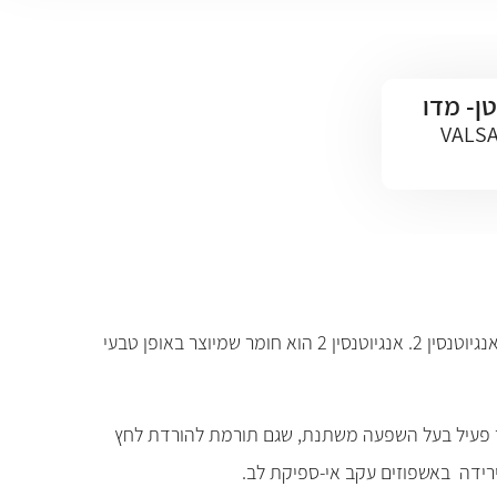
ן- מדו
VALSA
ואלסרטן (Valsartan) הוא חומר פעיל הנמצא בתרופות בשם דיובאן, וקטור, ואלסרטן דקסל. ואלסרטן שייך לקבוצת חוסמי הקולטנים לאנגיוטנסין 2. אנגיוטנסין 2 הוא חומר שמיוצר באופן טבעי
 פעיל בעל השפעה משתנת, שגם תורמת להורדת לחץ
ירידה באשפוזים עקב אי-ספיקת לב.