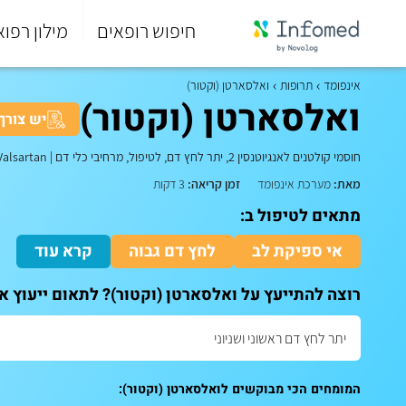
חיפוש רופאים
מילון רפוא
סוף
התפריט
אינפומד
תרופות
ואלסארטן (וקטור)
הראשי.
ואלסארטן (וקטור)
יש צורך
חוסמי קולטנים לאנגיוטנסין 2, יתר לחץ דם, לטיפול, מרחיבי כלי דם
|
Valsartan
מאת:
מערכת אינפומד
זמן קריאה:
3 דקות
מתאים לטיפול ב:
אי ספיקת לב
לחץ דם גבוה
קרא עוד
רוצה להתייעץ על ואלסארטן (וקטור)? לתאום ייעוץ א
המומחים הכי מבוקשים לואלסארטן (וקטור):