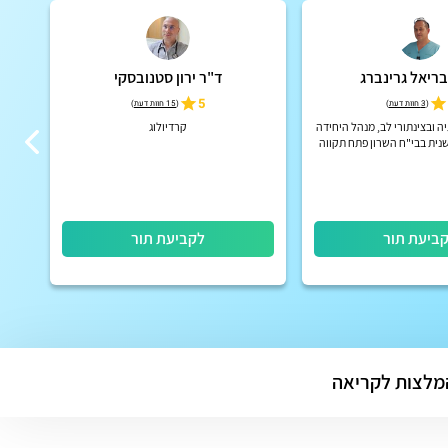
בריאל גרינברג
ד"ר ירון סטנובסקי
5
(
3 חוות דעת
)
(
15 חוות דעת
)
ה ובצינתורי לב, מנהל היחידה
קרדיולוג
שנית בבי"ח השרון פתח תקווה
ביעת תור
לקביעת תור
מלצות לקריאה