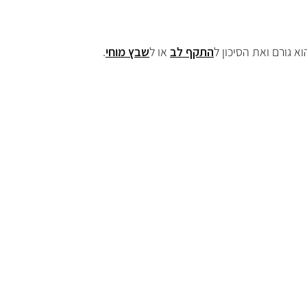
 גורם ואת הסיכון ל
התקף לב
או ל
שבץ מוחי
.