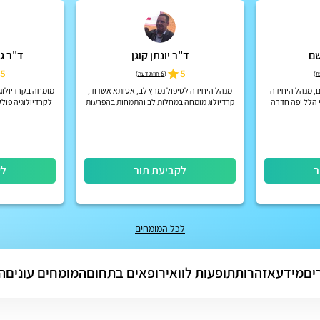
שם
ד"ר יונתן קוגן
ד"ר ג
5
5
)
(
6 חוות דעת
)
, מנהל היחידה
מנהל היחידה לטיפול נמרץ לב, אסותא אשדוד,
מומחה בקרדיולוגי
 הלל יפה חדרה
קרדיולוג מומחה במחלות לב והתמחות בהפרעות
לקרדיולוגיה פול
קצב
ר
לקביעת תור
לק
לכל המומחים
ים
מידע
אזהרות
תופעות לוואי
רופאים בתחום
המומחים עונים
ה