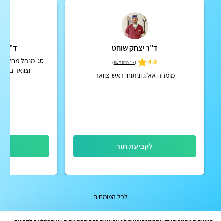
ד"ר יצחק שוחט
ד"ר וד
סגן מנהל מחלקת אף
4.9
(
17 חוות דעת
)
וצוואר במרכ
מומחה אא״ג וניתוחי ראש וצוואר
לקביעת תור
לק
לכל המומחים