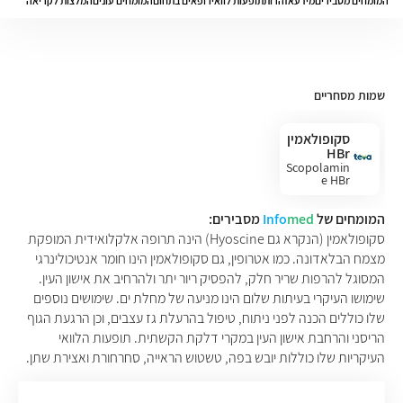
המומחים מסבירים
מידע
אזהרות
תופעות לוואי
רופאים בתחום
המומחים עונים
המלצות לקריאה
שמות מסחריים
סקופולאמין
HBr
Scopolamin
e HBr
המומחים של
med
Info
מסבירים:
סקופולאמין (הנקרא גם Hyoscine) הינה תרופה אלקלואידית המופקת
מצמח הבלאדונה. כמו אטרופין, גם סקופולאמין הינו חומר אנטיכולינרגי
המסוגל להרפות שריר חלק, להפסיק ריור יתר ולהרחיב את אישון העין.
שימושו העיקרי בעיתות שלום הינו מניעה של מחלת ים. שימושים נוספים
שלו כוללים הכנה לפני ניתוח, טיפול בהרעלת גז עצבים, וכן הרגעת הגוף
הריסני והרחבת אישון העין במקרי דלקת הקשתית. תופעות הלוואי
העיקריות שלו כוללות יובש בפה, טשטוש הראייה, סחרחורת ואצירת שתן.