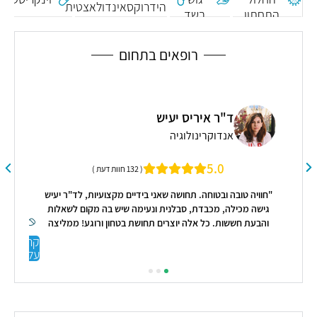
הידרוקסאינדולאצטית
התחתון
בשד
והעליון
רופאים בתחום
ד"ר איריס יעיש
אנדוקרינולוגיה
"דו
5.0
( 132 חוות דעת )
"חוויה טובה ובטוחה. תחושה שאני בידיים מקצועיות, לד"ר יעיש
גישה מכילה, מכבדת, סבלנית ונעימה שיש בה מקום לשאלות
והבעת חששות. כל אלה יוצרים תחושת בטחון ורוגע! ממליצה
מכל הלב"
קראו
עליי