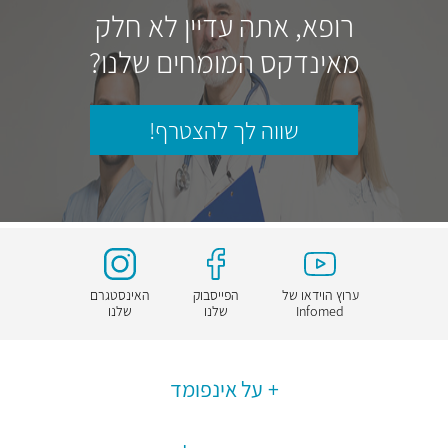
רופא, אתה עדיין לא חלק
מאינדקס המומחים שלנו?
שווה לך להצטרף!
ערוץ הוידאו של
הפייסבוק
האינסטגרם
Infomed
שלנו
שלנו
על אינפומד