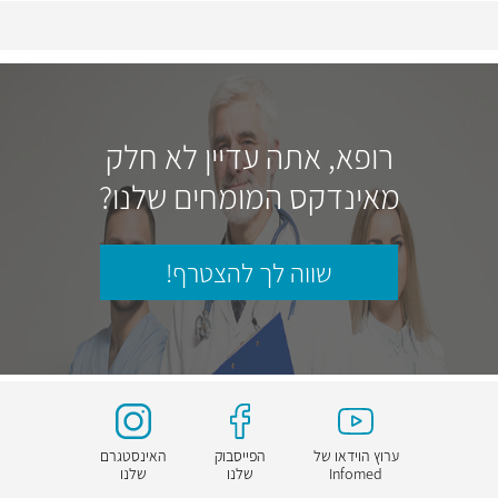
רופא, אתה עדיין לא חלק
מאינדקס המומחים שלנו?
שווה לך להצטרף!
ערוץ הוידאו של
הפייסבוק
האינסטגרם
Infomed
שלנו
שלנו