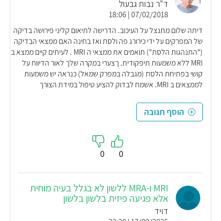
ד"ר נבות גבעול
07/02/2018 | 18:06
דיתה שלום מתנצל על העיכוב. הדרישה לתיאום קליני פירושה בדיקה
של המפרקים על ידי כירורג פה ולסת ואז בחינה האם ממצאי הבדיקה
("התנהגות הלסת") תואמים את ממצאי ה MRI . לעיתים קיים ממצא ב
MRI ללא משמעות תיפקודית. ךצערי במקרה שלך לאור הדיווח על
קושי בפתיחת הלסת (מגבלה במפרק שמאל) כנראה יש משמעות
לממצאים ב MRI. אשמח לבדוק להציע טיפול במידת הצורך
הוסף תגובה
0
0
MRI ו-MRA ללשון לא בגלל בעיה מוחית
אלא פגיעה פיזית בלשון בלשון
דויד