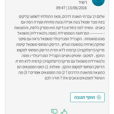
רשיד
13/06/2016 | 09:47
שלום רב עברתי תאונת דרכים, ומאז התחלתי לשמוע קליקים
בפה מצד שמאל בעת אכילה ובעת פתיחת וסגירת הפה עם
כאבים . עשיתי לפני כחודש בדיקת mri מפרק הלסת, והתוצאות
: ---------- המרחשת הטמפורלית (פוסה גלנואידלית) משמאל
מעט מושטחת . הקונדיל המנדיבולרי משמאל נראה עם סימני
שחיקה\ארוזיה במשטח העליון . הדיסק הסחוסי משמאל קיימת
פריקה(דיסלוקציה) קדמית ללא חזרת הדיסק הסחוסי למקומו
התקין . לסיכום : שינויים ניווניים הקונדיל המנדיבולרי ו פוסה
גלנואידלית משמאל עם פריקה(דיסלוקציה) קדמית ללא חזרת
הדיסק הסחוסי למקומו התקין . שאלות: 1) האם הממצאים הם
כתוצאה מתאונת הדרכים ? 2) מה הממצאים אומרים ? 3) מה
הטיפול לממצאים וכאבים אלו ? תודה לכם
הוסף תגובה