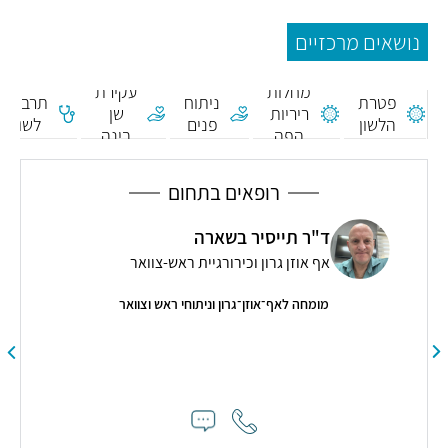
נושאים מרכזיים
מחלות
עקירת
פטרת
ניתוח
תרבית
ריריות
שן
הלשון
פנים
לשון
הפה
בינה
רופאים בתחום
ד"ר תייסיר בשארה
אף אוזן גרון וכירורגיית ראש-צוואר
מומחה לאף־אוזן־גרון וניתוחי ראש וצוואר