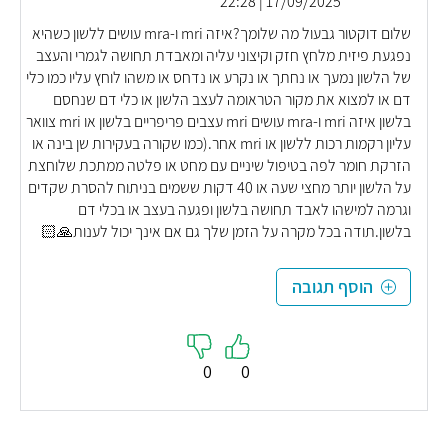
17/09/2025 | 22:28
שלום דוקטור גבעול מה שלומך?איזה mri ו-mra עושים ללשון כשהיא
נפגעת פיזית מלחץ חזק וקיצוני עליה ומאבדת תחושה לגמרי והעצב
של הלשון נמעך או נחתך או נקרע או נדחס או משהו לוחץ עליו כמו כלי
דם או למצוא את מקור הטראומה לעצב הלשון או כלי דם שנחסם
בלשון איזה mri ו-mra עושים mri עצבים פריפריים בלשון או mri צוואר
עליון רקמות רכות ללשון או mri אחר.(כמו שקורה בעקירות שן בינה או
הזרקת חומר לפה בטיפול שיניים עם מחט או פלטה ממתכת שלוחצת
על הלשון יותר מחצי שעה או 40 דקות ששמים בניתוח להסרת שקדים
וגרמה למישהו לאבד תחושה בלשון ופגעה בעצב או בכלי דם
בלשון.תודה בכל מקרה על הזמן שלך גם אם אינך יכול לענות🙏🏻
הוסף תגובה
0
0