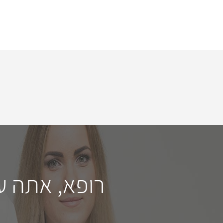
רופא, אתה ע