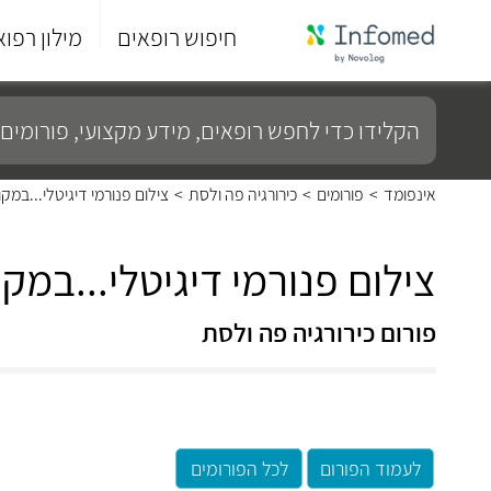
חיפוש רופאים
מילון רפוא
סוף
התפריט
הקלידו
הראשי.
כדי
לחפש
רופאים,
מידע
אינפומד
>
פורומים
>
כירורגיה פה ולסת
>
צילום פנורמי דיגיטלי...במ
מקצועי,
פורומים
ועוד...
צילום פנורמי דיגיטלי...במ
פורום כירורגיה פה ולסת
לעמוד הפורום
לכל הפורומים