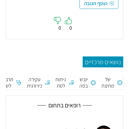
הוסף תגובה
0
0
נושאים מרכזיים
סטייה
של
יובש
ניתוח
עקירה
תרבית
מחיצת
בפה
לסת
כירורגית
לשון
האף
רופאים בתחום