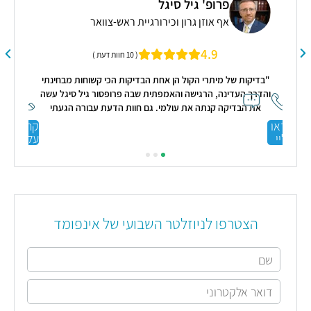
פרופ' גיל סיגל
אף אוזן גרון וכירורגיית ראש-צוואר
4.9
( 10 חוות דעת )
ן
"בדיקות של מיתרי הקול הן אחת הבדיקות הכי קשוחות מבחינתי
והדרך העדינה, הרגישה והאמפתית שבה פרופסור גיל סיגל עשה
את הבדיקה קנתה את עולמי. גם חוות הדעת עבורה הגעתי
‏(חוות דעת שניה‏) נתנה לי תמונה ברורה יותר לגבי החשש שהיה
קראו
קראו
לי."
עליי
עליי
הצטרפו לניוזלטר השבועי של אינפומד