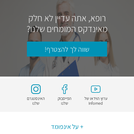
רופא, אתה עדיין לא חלק
מאינדקס המומחים שלנו?
שווה לך להצטרף!
ערוץ הוידאו של
הפייסבוק
האינסטגרם
Infomed
שלנו
שלנו
על אינפומד