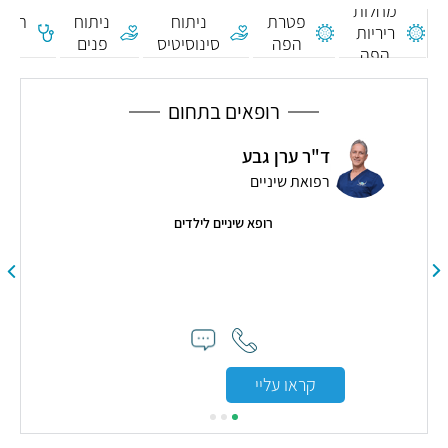
מחלות
פטרת
ניתוח
ניתוח
תרבי
ריריות
הפה
סינוסיטיס
פנים
לשו
הפה
רופאים בתחום
ד"ר ערן גבע
רפואת שיניים
רות
רופא שיניים לילדים
"ב
ט
אסיס
קראו עליי