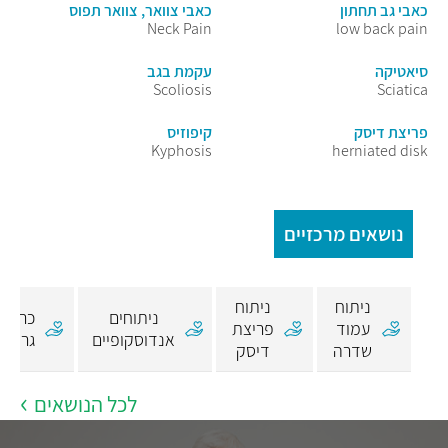
כאבי גב תחתון
כאבי צוואר, צוואר תפוס
Neck Pain
low back pain
סיאטיקה
עקמת בגב
Scoliosis
Sciatica
פריצת דיסק
קיפוזיס
Kyphosis
herniated disk
נושאים מרכזיים
ניתוח
ניתוח
ניתוחים
כריתת
עמוד
פריצת
אנדוסקופיים
גרורות
שדרה
דיסק
לכל הנושאים