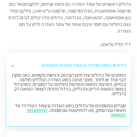
גידולים ראשוניים של עמוד השדרה הם פחות שכיחים, חלקם ממאיר כמו:
סרקומה אוסטיאוגנית, כונדרוסרקומה, סרקומה ע"ש יואינג, וחלקם שפיר
כגון אוסטיאומה, המאנגיומה, כונדרומה. גידולים אלה יכולים לגרום להרס
עצם בחוליות עם חוסר יציבות ועיוות של עמוד השדרה ולחץ על חוט
השדרה.
ד"ר חליל סלאמה
גידולים בחוט השדרה ובעמוד השדרה תסמינים
הסימנים של גידולים שדרתיים הם כאב ורגישות מקומיים, כאב מוקרן
לגף אחד או ליותר, סימני פגיעה בחוט השדרה הכוללים חולשה
בגפיים, הפרעות תחושה והפרעות בשליטה על הסוגרים. כשהגידול
בצוואר נפגעות הידיים והרגליים, בגידול מתחת לצוואר הפגיעה רק
ברגליים.
סובלים מתסמינים של גידולים בחוט השדרה ובעמוד השדרה? אל
תשארו עם הספק, פנו להתייעצות עם מומחה.
לחיפוש תור
למומחה