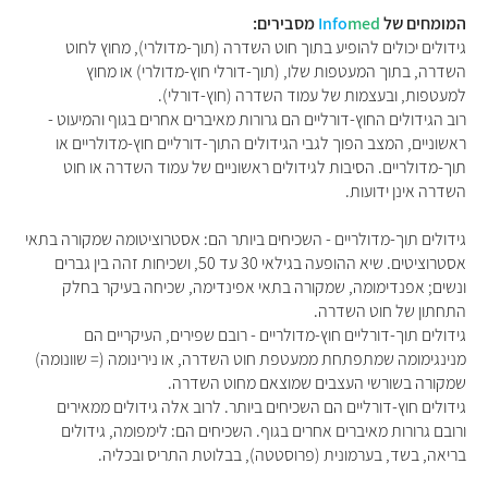
המומחים של
med
Info
מסבירים:
גידולים יכולים להופיע בתוך חוט השדרה (תוך-מדולרי), מחוץ לחוט
השדרה, בתוך המעטפות שלו, (תוך-דורלי חוץ-מדולרי) או מחוץ
למעטפות, ובעצמות של עמוד השדרה (חוץ-דורלי).
רוב הגידולים החוץ-דורליים הם גרורות מאיברים אחרים בגוף והמיעוט -
ראשוניים, המצב הפוך לגבי הגידולים התוך-דורליים חוץ-מדולריים או
תוך-מדולריים. הסיבות לגידולים ראשוניים של עמוד השדרה או חוט
השדרה אינן ידועות.
גידולים תוך-מדולריים - השכיחים ביותר הם: אסטרוציטומה שמקורה בתאי
אסטרוציטים. שיא ההופעה בגילאי 30 עד 50, ושכיחות זהה בין גברים
ונשים; אפנדימומה, שמקורה בתאי אפינדימה, שכיחה בעיקר בחלק
התחתון של חוט השדרה.
גידולים תוך-דורליים חוץ-מדולריים - רובם שפירים, העיקריים הם
מנינגימומה שמתפתחת ממעטפת חוט השדרה, או נירינומה (= שוונומה)
שמקורה בשורשי העצבים שמוצאם מחוט השדרה.
גידולים חוץ-דורליים הם השכיחים ביותר. לרוב אלה גידולים ממאירים
ורובם גרורות מאיברים אחרים בגוף. השכיחים הם: לימפומה, גידולים
בריאה, בשד, בערמונית (פרוסטטה), בבלוטת התריס ובכליה.