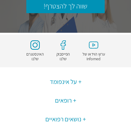
שווה לך להצטרף!
ערוץ הוידאו של
הפייסבוק
האינסטגרם
Infomed
שלנו
שלנו
על אינפומד
רופאים
נושאים רפואיים