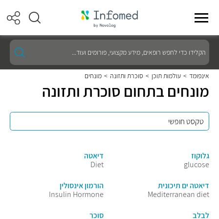
הקלידו
כדי
לחפש
רופאים,
אינפומד
>
עולמות תוכן
>
סוכרת ותזונה
>
מונחים
מידע
מונחים בתחום סוכרת ותזונה
מקצועי,
פורומים
ועוד...
גלוקוז
דיאטה
Diet
glucose
דיאטה ים תיכונית
הורמון אינסולין
Insulin Hormone
Mediterranean diet
לבלב
סוכר