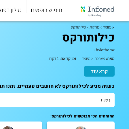
חיפוש רופאים
מילון רפוא
סוף
התפריט
אינפומד
מחלות
כילותורקס
הראשי.
כילותורקס
Chylothorax
מאת:
מערכת אינפומד
זמן קריאה:
1 דקות
קרא עוד
כשזה מגיע לכילותורקס לא חושבים פעמיים. זמנו תו
המומחים הכי מבוקשים לכילותורקס: