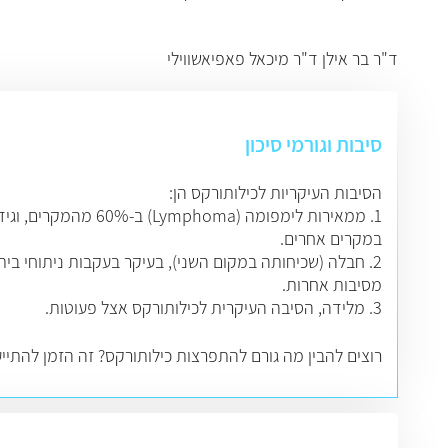
ד"ר בר אילן ד"ר מיכאל פאפיאשווילי
סיבות וגורמי סיכון
הסיבות העיקריות לכילותורקס הן:
1. ממאירות לימפומה (Lymphoma) ב-60% מהמקרים, וגידולים ממאירים שאינם ממקור לימפטי,
במקרים אחרים.
2. חבלה (שכיחותה במקום השני), בעיקר בעקבות ניתוחי בית חזה או מישנית לפגיעות חודרות
מסיבות אחרות.
3. מלידה, הסיבה העיקרית לכילותורקס אצל פעוטות.
רוצים להבין מה גורם להתפרצות כילותורקס? זה הזמן להתי