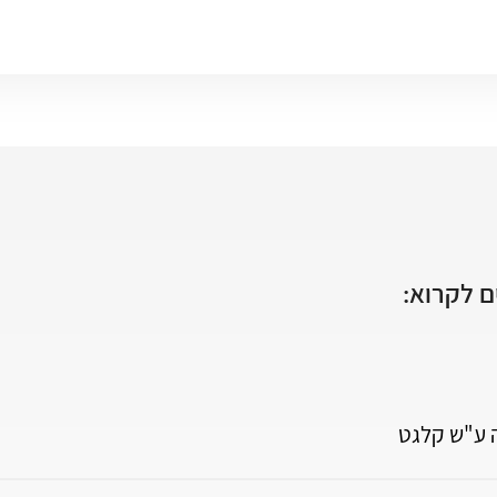
 לקרוא:
ה ע"ש קלגט