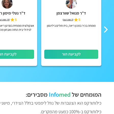
ד"ר מנואל שוורצמן
ד"ר נטלי מימון ר
5
5
(
5 חוות דעת
)
(
19 חוות דעת
מומחה בכיר במכון ריאה, בית חולים בילינסון
אונקולוגית מומחית בסרטן ריא
לגידולי בית החזה ואבחון מהי
בבית חולים מאי
לקביעת תור
לקביעת תו
המומחים של
med
Info
מסבירים:
כילותורקס ב-100% כמעט מהמקרים.