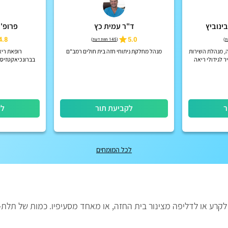
בינוביץ
ד"ר עמית כץ
פרופ' 
4.8
5.0
)
(
145 חוות דעת
)
ה, מנהלת השירות
מנהל מחלקת ניתוחי חזה בית חולים רמב"ם
רופאת ריא
ר לגידולי ריאה
בברונכיאקטזיס ו
ר
ברונכיאקטזיס וסי
ר
לקביעת תור
לק
לכל המומחים