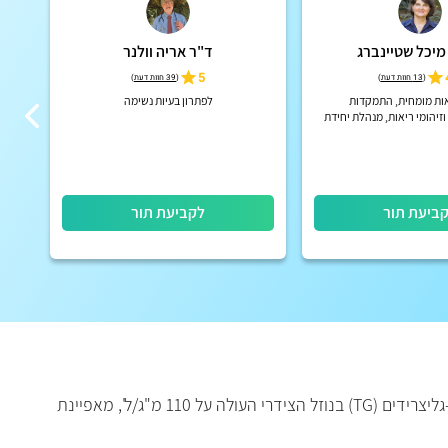
מיכל שטיינברג
ד"ר אריה וולנר
5
(
13 חוות דעת
)
(
39 חוות דעת
)
ות מומחית, התמקדות
לפתרון בעיות נשימה
מו
זיהומי ריאות, מנהלת יחידת
סטיק פיברוזיס מבוגרים בבי"ח
כרמל
ביעת תור
לקביעת תור
כילותורקס הוא הצטברות של נוזל לימפטי בחלל הצידרי, מישני לקרע או לדליפה מצינור בית החזה, או מאחד מסעיפיו. כמות של תלת-גליצרידים (TG) בנוזל הצידרי העולה על 110 מ"ג/ל', מאפיינת