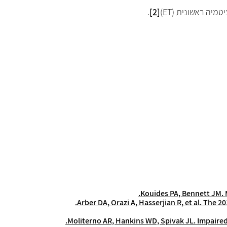
.
[2]
)
ET
Kouides PA, Bennett JM. 
Arber DA, Orazi A, Hasserjian R, et al. The 
Moliterno AR, Hankins WD, Spivak JL. Impaired