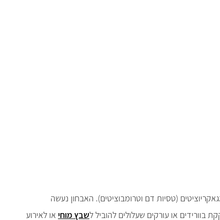
קריוציטים (טסיות דם וטרומבוציטים). האבחון נעשה
קת בוורידים או עורקים שעלולים להוביל ל
שבץ מוחי
או לאירוע