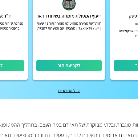
רסטק
ייעוץ המטולוג מומחה בשיחת וידאו
ד"ר אי
חוות דעת מהירה מהמטולוג מומחה תוך 48 שעות
מנהלת שירות פני
)
| ייעוץ וידאו אונליין מהבית | עם אפשרות לקבלת
ברפואה פנימית
ו-אונקולוגיה
החזר מחברות הביטוח הפרטיות
ם
ר
לקביעת תור
לק
לכל המומחים
מוגברת ובלתי מבוקרת של תאי דם במח העצם. בתהליך ההמטופואזה
בתאי דם אדומים, בתאי דם לבנים, בטסיות דם ובתרומבוציטים. תאים