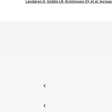
Landgren O, Goldin LR, Kristinsson SY, et al. Incre