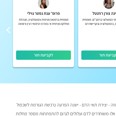
נה צורן רוזנטל
פרופ' ענת גפטר גוילי
מי המטולוגי ברמב"ם. מומחית
מומחית ברפואה פנימית והמטולוגיה, מנהלת
, בהמטולוגיה ובקרישת דם
מחלקה פנימית א’ במרכז הרפואי רבין ורופאה
בכירה במכון להמטולוגיה של מרכז דוידוף לסרטן
במרכז הרפואי רבין
ביעת תור
לקביעת תור
 - יצירת תאי הדם - ישנה הפרעה נרכשת הגורמת לשכפול
 אלו משוחררים לדם ועלולים לגרום להתפתחות מספר מחלות