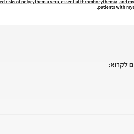
ased risks of polycythemia vera, essential thrombocythemia, and my
patients with mye
 לקרוא: