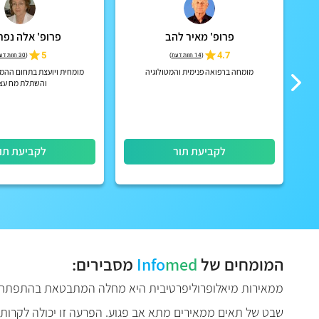
פרופ' מאיר להב
פרופ' אלה נפ
יס,
4.7
5
(
14 חוות דעת
)
(
30 חוות דעת
ב
מומחה ברפואה פנימית והמטולוגיה
מומחית ויועצת בתחום ההמט
והשתלת מח עצ
לקביעת תור
לקביעת תו
המומחים של
med
Info
מסבירים:
ממאירות מיאלופרוליפרטיבית היא מחלה המתבטאת בהתפתחות 
שבט של תאים ממאירים מתא אב פגוע. הפרעה זו יכולה לקרות 