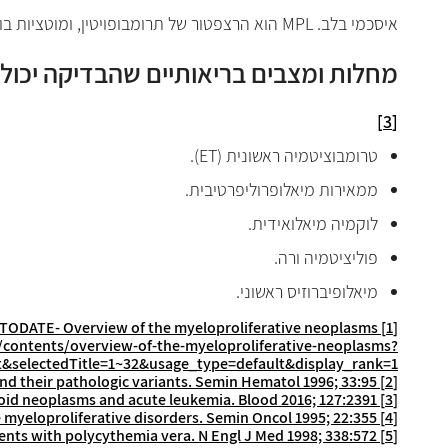
איסכמי בלב.
MPL
הוא הרצפטור של תרומבופויטין, ומוטציות בו הגורמות לרמות נמ
מחלות ומצבים בריאותיים שהבדיקה יכול
[3]
טרומבוציטמיה ראשונית (
ET
).
ממאירות מיאלופרוליפרטיבית.
לוקמיה מיאלואידית.
פוליציטמיה ורה.
מיאלופיברוזיס ראשוני.
-
Overview of the myeloproliferative neoplasms
UPTODATE
[1]
/contents/overview-of-the-myeloproliferative-neoplasms?
selectedTitle=1~32&usage_type=default&display_rank=1
d their pathologic variants. Semin Hematol 1996; 33:95.
[2]
eloid neoplasms and acute leukemia. Blood 2016; 127:2391.
[3]
 myeloproliferative disorders. Semin Oncol 1995; 22:355
[4]
nts with polycythemia vera. N Engl J Med 1998; 338:572.
[5]