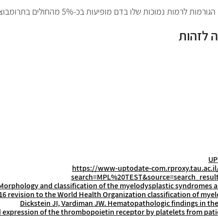
וכות שלו בדם מופיעות בכ-5% מהחולים בתרומבוציטמיה ראשונית (
ה לזהות
https://www-uptodate-com.rproxy.tau.ac.il
search=MPL%20TEST&source=search_result&
Morphology and classification of the myelodysplastic syndromes an
2016 revision to the World Health Organization classification of my
Dickstein JI, Vardiman JW. Hematopathologic findings in the
 expression of the thrombopoietin receptor by platelets from patie