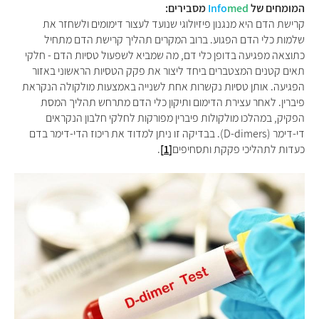
המומחים של
med
Info
מסבירים:
קרישת הדם היא מנגנון פיזיולוגי שנועד לעצור דימומים ולשחזר את
שלמות כלי הדם הפגוע. ברוב המקרים תהליך קרישת הדם מתחיל
כתוצאה מפגיעה בדופן כלי דם, מה שמביא לשפעול טסיות הדם - חלקי
תאים קטנים המצטברים ביחד ליצור את פקק הטסיות הראשוני באזור
הפגיעה. אותן טסיות נקשרות אחת לשנייה באמצעות מולקולה הנקראת
פיברין. לאחר עצירת הדימום ותיקון כלי הדם מתרחש תהליך המסת
הפקיק, במהלכו מולקולות פיברין מפורקות לחלקי חלבון הנקראים
די-דימר (
D-dimers
). בבדיקה זו ניתן למדוד את ריכוז הדי-דימר בדם
כעדות לתהליכי פקקת ותסחיפים
[1]
.