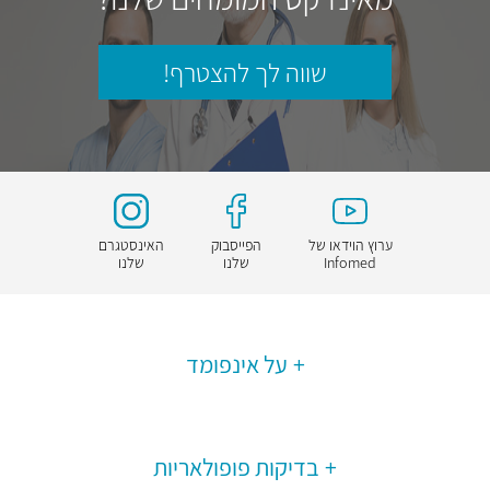
שווה לך להצטרף!
ערוץ הוידאו של
הפייסבוק
האינסטגרם
Infomed
שלנו
שלנו
על אינפומד
בדיקות פופולאריות