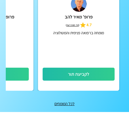
פרופ' מאיר להב
פרופ' אב
5.0
4.7
(
14 חוות דעת
)
מומחה ברפואה פנימית והמטולוגיה
כי
לקביעת תור
לק
לכל המומחים