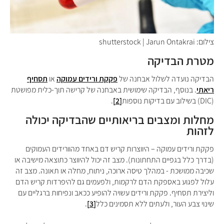
צילום: shutterstock | Jarun Ontakrai
מטרת הבדיקה
הבדיקה נועדה לשלול אבחנה של
פקקת ורידים עמוקה
או
תסחיף
ריאתי
. בנוסף, הבדיקה שימושית באבחנה של קרישה תוך-כלית מפושטת
(
DIC
) בשילוב עם בדיקות נוספות
[2]
.
מחלות ומצבים בריאותיים שהבדיקה יכולה
לזהות
פקקת ורידים עמוקה –
היווצרות קריש דם באחד מהוורידים העמוקים
(בדרך כלל בגפיים התחתונות). מצב זה יכול להיווצר כתוצאה מישיבה או
שכיבה ממושכת - במהלך טיסה ארוכה, ניתוח, מחלה או תאונה. מצב זה
עלול לפגוע באספקת הדם לרקמות, ולפעמים גם להיפרדות קריש הדם
וליצירת תסחיף. פקקת ורידים עשויה להופיע ככאב ונפיחות ברגליים עם
שינוי צבע העור, ולעתים ללא תסמינים כלל
[3]
.