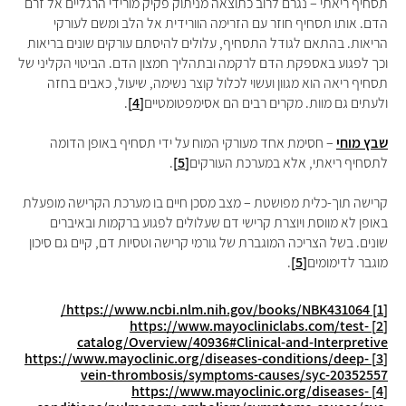
תסחיף ריאתי – נגרם לרוב כתוצאה מניתוק פקיק מורידי הרגליים
אל זרם
הדם. אותו תסחיף חוזר עם הזרימה הוורידית אל הלב ומשם לעורקי
הריאות. בהתאם לגודל התסחיף, עלולים להיסתם עורקים שונים בריאות
וכך לפגוע באספקת הדם לרקמה ובתהליך חמצון הדם. הביטוי הקליני של
תסחיף ריאה הוא מגוון ועשוי לכלול קוצר נשימה, שיעול, כאבים בחזה
ולעתים גם מוות. מקרים רבים הם אסימפטומטיים
[4]
.
שבץ מוחי
– חסימת אחד מעורקי המוח על ידי תסחיף באופן הדומה
לתסחיף ריאתי, אלא במערכת העורקים
[5]
.
קרישה תוך-כלית מפושטת – מצב מסכן חיים בו מערכת הקרישה מופעלת
באופן לא מווסת ויוצרת קרישי דם שעלולים לפגוע ברקמות ובאיברים
שונים. בשל הצריכה המוגברת של גורמי קרישה וטסיות דם, קיים גם סיכון
מוגבר לדימומים
[5]
.
https://www.ncbi.nlm.nih.gov/books/NBK431064/
[1]
https://www.mayocliniclabs.com/test-
[2]
catalog/Overview/40936#Clinical-and-Interpretive
https://www.mayoclinic.org/diseases-conditions/deep-
[3]
vein-thrombosis/symptoms-causes/syc-20352557
https://www.mayoclinic.org/diseases-
[4]