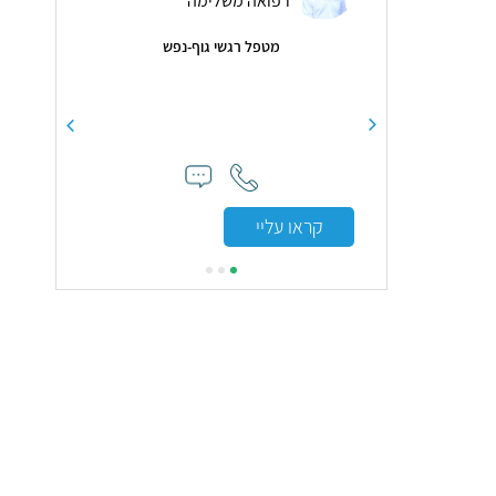
רפואה משלימה
רפואה משלימה
מטפל רגשי גוף-נפש
4.9
( 14 חוות דעת )
"אלונה מאוד מקצועית אכפתית ורגישה כלפי
צרכי הילדה שהגיעה עם חרדות. היא השקיעה
זמן ומאמץ גם בטיפול בילדה וגם בהכוונה שלנו
ההורים בכדי לעזור לנו ולילדה כמה שניתן .
אנחנו מודים לה מאוד על השינוי והשיפור
המצויין שכולנו עברנו"
או עליי
קראו עליי