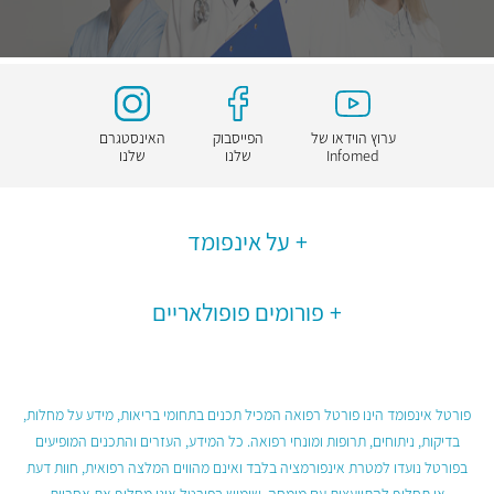
ערוץ הוידאו של
הפייסבוק
האינסטגרם
Infomed
שלנו
שלנו
על אינפומד
פורומים פופולאריים
פורטל אינפומד הינו פורטל רפואה המכיל תכנים בתחומי בריאות, מידע על מחלות,
בדיקות, ניתוחים, תרופות ומונחי רפואה. כל המידע, העזרים והתכנים המופיעים
בפורטל נועדו למטרת אינפורמציה בלבד ואינם מהווים המלצה רפואית, חוות דעת
או תחליף להתייעצות עם מומחה. שימוש בפורטל אינו מחליף את אחריות