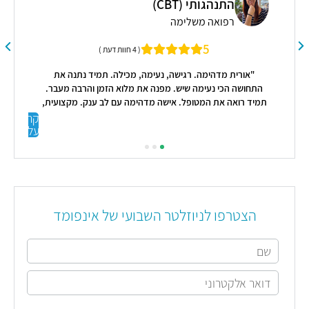
התנהגותי (CBT)
ו
רפואה משלימה
5
( 4 חוות דעת )
"מני
"אורית מדהימה. רגישה, נעימה, מכילה. תמיד נתנה את
באמצ
התחושה הכי נעימה שיש. מפנה את מלוא הזמן והרבה מעבר.
והת
תמיד רואה את המטופל. אישה מדהימה עם לב ענק. מקצועית,
מא
חכמה מסורה לתהליך בלי קיצורי דרך. לא נרתעת מהתמודדות
קראו
פו
עליי
מאף שאלה או אתגר. ממליצה בחום רב!!"
בס
הצטרפו לניוזלטר השבועי של אינפומד