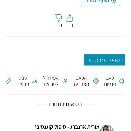
הוסף תגובה
0
0
נושאים מרכזיים
תסמונת
זריקת
כאב
הכאב
אפידורל
טבע
(א
פנטום
האזורית
לפריצת
תרפיה
ו
המורכבת
דיסק
רופאים בתחום
אורית ארנברג - טיפול קוגנטיבי