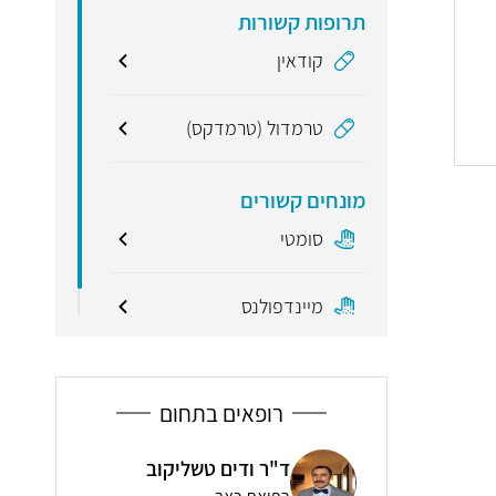
תרופות קשורות
קודאין
טרמדול (טרמדקס)
מונחים קשורים
סומטי
מיינדפולנס
רופאים בתחום
יואב
 טשליקוב
יובל הרז גשן
כרוני