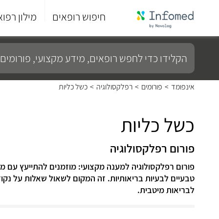
חיפוש רופאים
מילון רפוא
סוף
התפריט
הקלידו
הראשי.
כדי
לחפש
רופאים,
מידע
אינפומד
>
פורומים
>
רפלקסולוגיה
>
כשל כליות
מקצועי,
פורומים
ועוד...
כשל כליות
פורום רפלקסולוגיה
פורום רפלקסולוגיה למענה מקצועי: מוזמנים להתייעץ עם מו
טבעיים לבעיות בריאותיות. זה המקום לשאול שאלות על נק
לבריאות מיטבית.