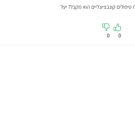
טיפולים קונבציונליים הוא מקבל? יעל
0
0
יואב מלמוד - טיפול בכאבים
ד"ר ודים
כרוניים