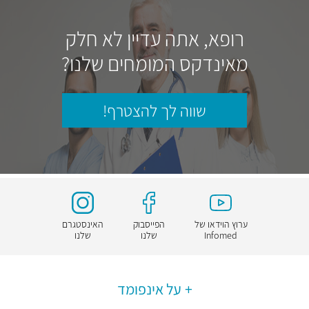
רופא, אתה עדיין לא חלק
מאינדקס המומחים שלנו?
שווה לך להצטרף!
ערוץ הוידאו של
הפייסבוק
האינסטגרם
Infomed
שלנו
שלנו
על אינפומד