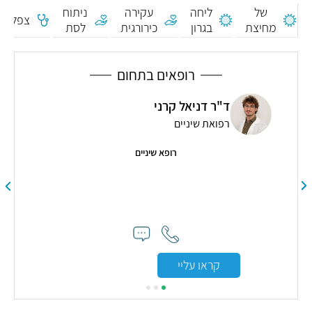
ניתוח
עקירה
ליחה
של
פלוגרם
לסת
כירורגית
בגרון
מחיצת
האף
רופאים בתחום
נפלד
ד"ר דניאל קרני
 ולסת
רפואת שיניים
רופא שיניים
.9
רות מדהים ואני
"
ליי
קראו עליי