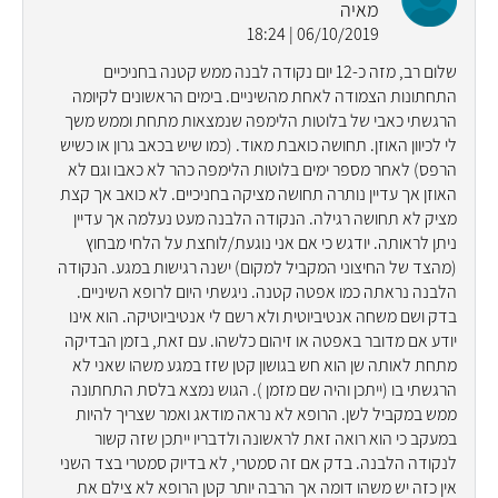
מאיה
06/10/2019 | 18:24
שלום רב, מזה כ-12 יום נקודה לבנה ממש קטנה בחניכיים
התחתונות הצמודה לאחת מהשיניים. בימים הראשונים לקיומה
הרגשתי כאבי של בלוטות הלימפה שנמצאות מתחת וממש משך
לי לכיוון האוזן. תחושה כואבת מאוד. (כמו שיש בכאב גרון או כשיש
הרפס) לאחר מספר ימים בלוטות הלימפה כהר לא כאבו וגם לא
האוזן אך עדיין נותרה תחושה מציקה בחניכיים. לא כואב אך קצת
מציק לא תחושה רגילה. הנקודה הלבנה מעט נעלמה אך עדיין
ניתן לראותה. יודגש כי אם אני נוגעת/לוחצת על הלחי מבחוץ
(מהצד של החיצוני המקביל למקום) ישנה רגישות במגע. הנקודה
הלבנה נראתה כמו אפטה קטנה. ניגשתי היום לרופא השיניים.
בדק ושם משחה אנטיביוטית ולא רשם לי אנטיביוטיקה. הוא אינו
יודע אם מדובר באפטה או זיהום כלשהו. עם זאת, בזמן הבדיקה
מתחת לאותה שן הוא חש בגושון קטן שזז במגע משהו שאני לא
הרגשתי בו (ייתכן והיה שם מזמן ). הגוש נמצא בלסת התחתונה
ממש במקביל לשן. הרופא לא נראה מודאג ואמר שצריך להיות
במעקב כי הוא רואה זאת לראשונה ולדבריו ייתכן שזה קשור
לנקודה הלבנה. בדק אם זה סמטרי, לא בדיוק סמטרי בצד השני
אין כזה יש משהו דומה אך הרבה יותר קטן הרופא לא צילם את