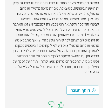
המקום ורק ביקש מעקב בעוד 10 ימים. ואם אחרי 10 ימים זה עדיין
יהיה יעשה ביופסיה. כששאלתי אם זה נראה מדאיד או טרום
סרטני/סרטני ענה שלא. שאלתי אם לנגע סרטני יש מראה אחר
ענה שכן..אינני מעשנת ואין לי כיבים או נגעים אחרים שנצפו.
קבעתי תור לפה ולסת אך הוא נקבע רק לנובמבר ויש זמן המתנה
רב. אני מאוד לחוצה ואודה לך אם תוכל להפיג מעט מחששותיי
שאלותיי: 1) מה הסיכוי שהגושון הזה הוא ריאקטיבי? האם אפטה
או זיהום יכולים לגרום לכך שיהיה גושון כזה? 2) איך מתבטא נגע
סרטני או טרום סרטני? 3) מדוע לא לוקחים מיד ביופסיה במקום
להמתין. האם זמן ההחלמה של אפטה בחניכיים יכול להיות כל כך
הרבה זמן עם תחושה מציקה כל כך? סליחה על אורך ההודעה
(פשוט ניסיתי להסביר הכי מדויק שאני יכולה). תודה על זמנך ועל
פעילותך בפורום זה, אודה לך אם תשיב ככל שתוכל על שאלותי!
שנה טובה!
הוסף תגובה