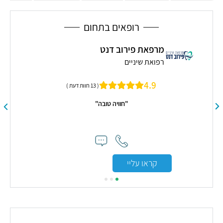
הפה
רופאים בתחום
מרפאת פירוב דנט
ד
רפואת שיניים
ר
4.9
( 13 חוות דעת )
"חוויה טובה"
"מאוד התר
קראו עליי