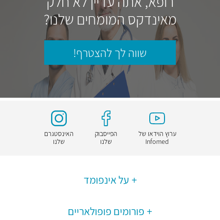
רופא, אתה עדיין לא חלק
מאינדקס המומחים שלנו?
שווה לך להצטרף!
ערוץ הוידאו של
הפייסבוק
האינסטגרם
Infomed
שלנו
שלנו
על אינפומד
פורומים פופולאריים