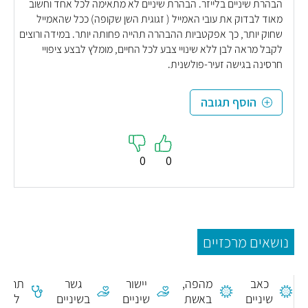
הבהרת שיניים בלייזר. הבהרת שיניים לא מתאימה לכל אחד וחשוב
מאוד לבדוק את עובי האמייל ( זגוגית השן שקופה) ככל שהאמייל
שחוק יותר, כך אפקטביות ההבהרה תהייה פחותה יותר. במידה ורוצים
לקבל מראה לבן ללא שינויי צבע לכל החיים, מומלץ לבצע ציפויי
חרסינה בגישה זעיר-פולשנית.
הוסף תגובה
0
0
נושאים מרכזיים
ריח רע
כאב
מהפה,
יישור
גשר
תרבית
שיניים
באשת
שיניים
בשיניים
לשון