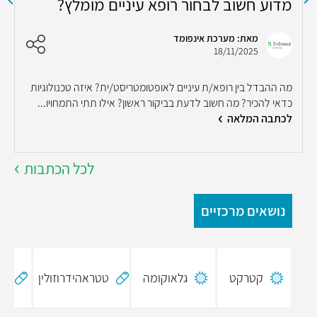
מדוע חשוב לבחור רופא עיניים מומלץ?
כ
מאת: מערכת אינפומד
18/11/2025
מה ההבדל בין רופא/ת עיניים לאופטומטריסט/ית? איזה טכנולוגיות
ק
כדאי להכיר? מה חשוב לדעת בביקור ראשון? אילו תתי התמחויו...
לכתבה המלאה
ב
לכל הכתבות
נושאים מרכזיים
קטרקט
גלאוקומה
טטראהידרוזולין
פל