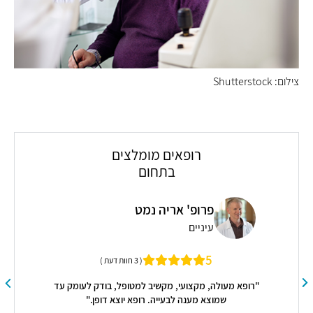
צילום: Shutterstock
רופאים מומלצים
בתחום
פרופ' ניר סורקין
עיניים
5
מק עד
( 7 חוות דעת )