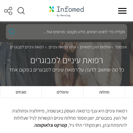
הקלידו
כדי
לחפש
רופאים,
אינפומד
עולמות תוכן רפואיים
ערוץ רפואת עיניים
רפואת עיניים למבוגרים
מידע
מקצועי,
רפואת עיניים למבוגרים
פורומים
ועוד...
כל מה שחשוב לדעת על רפואת עיניים למבוגרים במקום אחד
מחלות
טיפולים
מונחים
רפואת עיניים היא ענף ברפואה העוסק באנטומיה, פיזיולוגיה ופתולוגיה
של העין. במבוגרים, ישנן מספר מחלות עיניים הקשורות לגיל שעלולות
להתפתח ובהן, ניוון מקולרי תלוי גיל,
קטרקט
וגלאוקומה
.