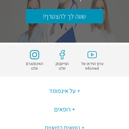
שווה לך להצטרף!
ערוץ הוידאו של
הפייסבוק
האינסטגרם
Infomed
שלנו
שלנו
על אינפומד
רופאים
נושאים רפואיים