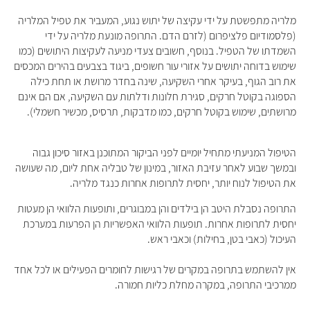
מלריה מתפשטת על ידי עקיצה של יתוש נגוע, המעביר את טפיל המלריה
(פלסמודיום פלציפרום
(
לזרם הדם. התרופה מונעת מלריה על ידי
השמדתו של הטפיל. בנוסף, חשובים צעדי מניעה לעקיצות היתושים (כמו
שימוש בדוחה יתושים על אזורי עור חשופים, ביגוד בצבעים בהירים המכסים
את רוב הגוף, בעיקר אחרי השקיעה, שינה בחדר מרושת או תחת כילה
הספוגה בקוטל חרקים, סגירת חלונות ודלתות עם השקיעה, אם הם אינם
מרושתים, שימוש בקוטל חרקים, כמו מדבקות, תרסיס, מכשיר חשמלי).
הטיפול המניעתי מתחיל יומיים לפני הביקור המתוכנן באזור סיכון גבוה
ובמשך שבוע לאחר עזיבת האזור, במינון של טבליה אחת ליום, מה שעושה
את הטיפול לנוח יותר, יחסית לתרופות אחרות כנגד מלריה.
התרופה נסבלת היטב הן בילדים והן במבוגרים, ותופעות הלוואי הן מעטות
יחסית לתרופות אחרות. תופעות הלוואי האפשריות הן הפרעות במערכת
העיכול (כאבי בטן, בחילות) וכאבי ראש.
אין להשתמש בתרופה במקרים של רגישות לחומרים הפעילים או לכל אחד
ממרכיבי התרופה, במקרה מחלת כליות חמורה.