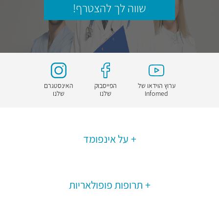
שווה לך להצטרף!
ערוץ הוידאו של
הפייסבוק
האינסטגרם
Infomed
שלנו
שלנו
על אינפומד
תרופות פופולאריות