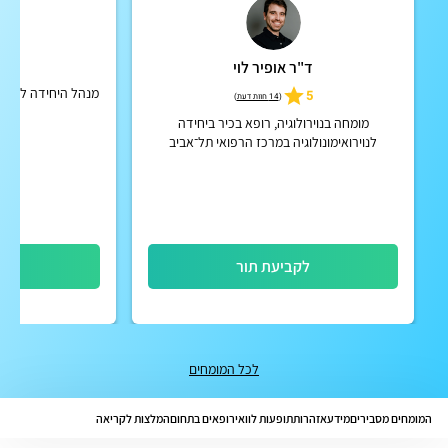
ד"ר אופיר לוי
פרו
מנהל היחידה לרפואת
5
(
14 חוות דעת
)
מרכ
מומחה בנוירולוגיה, רופא בכיר ביחידה
לנוירואימונולוגיה במרכז הרפואי תל־אביב
(איכילוב)
לקביעת תור
לק
לכל המומחים
המומחים מסבירים
מידע
אזהרות
תופעות לוואי
רופאים בתחום
המלצות לקריאה