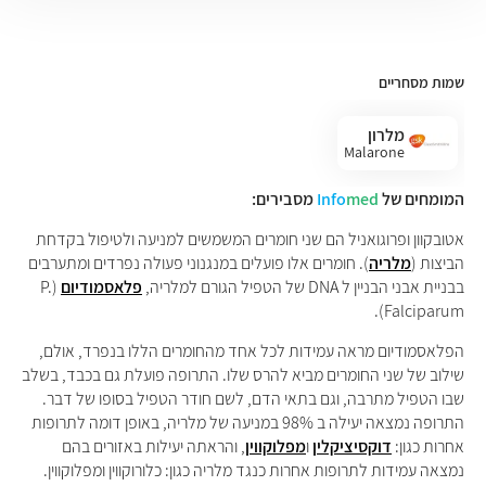
שמות מסחריים
מלרון
Malarone
המומחים של
med
Info
מסבירים:
אטובקוון ופרוגואניל הם שני חומרים המשמשים למניעה ולטיפול בקדחת
הביצות (
מלריה
). חומרים אלו פועלים במנגנוני פעולה נפרדים ומתערבים
בבניית אבני הבניין ל DNA של הטפיל הגורם למלריה,
פלאסמודיום
(P.
Falciparum).
הפלאסמודיום מראה עמידות לכל אחד מהחומרים הללו בנפרד, אולם,
שילוב של שני החומרים מביא להרס שלו. התרופה פועלת גם בכבד, בשלב
שבו הטפיל מתרבה, וגם בתאי הדם, לשם חודר הטפיל בסופו של דבר.
התרופה נמצאה יעילה ב 98% במניעה של מלריה, באופן דומה לתרופות
אחרות כגון:
דוקסיציקלין
ו
מפלוקווין
, והראתה יעילות באזורים בהם
נמצאה עמידות לתרופות אחרות כנגד מלריה כגון: כלורוקווין ומפלוקווין.