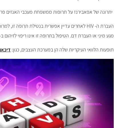
יתרונה של אפאבירנז על תרופות ממשפחת מעכבי האנזים פרו
העברת ה- HIV לאחרים עדיין אפשרית בנטילת תרופה 
מגע מיני או העברת דם. הטיפול בתרופה זו אינו ריפוי לזיהום ב- HIV וייתכנו זיהומים או מחלות אחרות הקשורות למחלת ה-HIV
תופעות הלוואי העיקריות שלה הן במערכת העצבים, כגון:
דיכאון