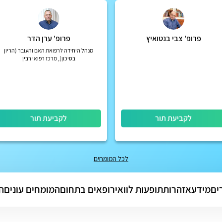
פרופ' צבי בנטואיץ
פרופ' ערן הדר
מנהל היחידה לרפואת האם והעובר (הריון
בסיכון), מרכז רפואי רבין
לקביעת תור
לקביעת תור
לכל המומחים
ים
מידע
אזהרות
תופעות לוואי
רופאים בתחום
המומחים עונים
ה