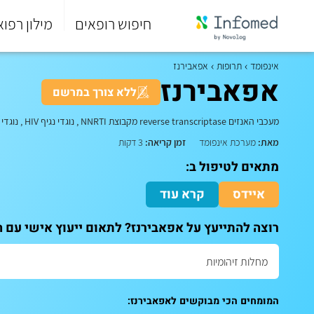
חיפוש רופאים
מילון רפוא
סוף
התפריט
אינפומד
תרופות
אפאבירנז
הראשי.
אפאבירנז
ללא צורך במרשם
מעכבי האנזים reverse transcriptase מקבוצת NNRTI , נוגדי נגיף HIV , נוגדי נגיפים
מאת:
מערכת אינפומד
זמן קריאה:
3 דקות
מתאים לטיפול ב:
איידס
קרא עוד
רוצה להתייעץ על אפאבירנז? לתאום ייעוץ אישי עם 
המומחים הכי מבוקשים לאפאבירנז: