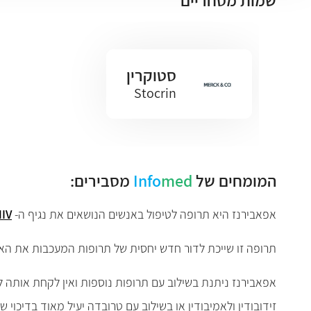
שמות מסחריים
סטוקרין
Stocrin
המומחים של
med
Info
מסבירים:
אפאבירנז היא תרופה לטיפול באנשים הנושאים את נגיף ה-
IV
תרופה זו שייכת לדור חדש יחסית של תרופות המעכבות את האנזים reverse transcriptase החיוני להתפתחות הנגיף בתאי מערכ
אפאבירנז ניתנת בשילוב עם תרופות נוספות ואין לקחת אותה
זידובודין ולאמיבודין או בשילוב עם טרובדה יעיל מאוד בדיכוי ש