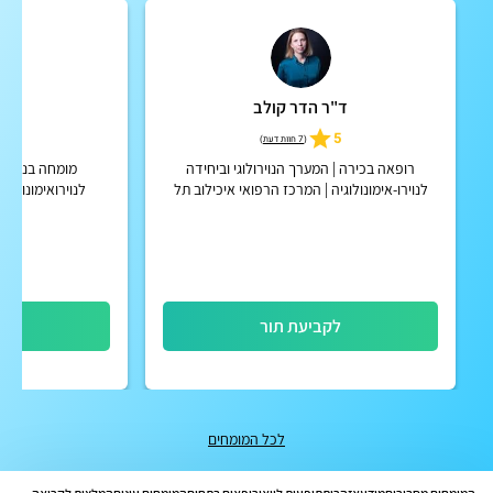
ד"ר הדר קולב
ד"ר
5
5
(
7 חוות דעת
)
רופאה בכירה | המערך הנוירולוגי וביחידה
מומחה בנוירול
לנוירו-אימונולוגיה | המרכז הרפואי איכילוב תל
לנוירואימונולוג
אביב
לקביעת תור
לק
לכל המומחים