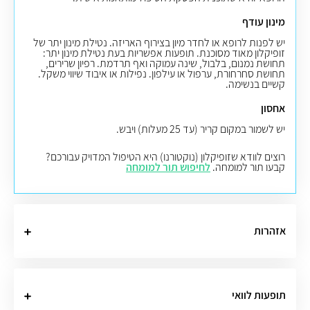
מינון עודף
יש לפנות לרופא או לחדר מיון בצירוף האריזה. נטילת מינון יתר של
זופיקלון מאוד מסוכנת. תופעות אפשריות בעת נטילת מינון יתר:
תחושת נמנום, בלבול, שינה עמוקה ואף תרדמת. רפיון שרירים,
תחושת סחרחורת, ערפול או עילפון. נפילות או איבוד שיווי משקל.
קשיים בנשימה
.
אחסון
יש לשמור במקום קריר (עד 25 מעלות) ויבש.
רוצים לוודא שזופיקלון (נוקטורנו) היא הטיפול המדויק עבורכם?
קבעו תור למומחה.
לחיפוש תור למומחה
אזהרות
תופעות לוואי