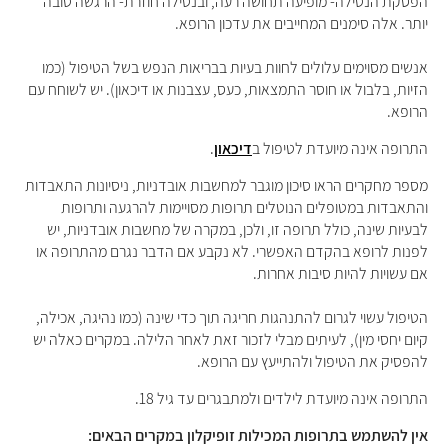
הפסקת הנטילה- מופיעה תחושה רעה, ובנטילה חוזרת- הרגשה טובה
יותר. אלה סימנים המחייבים את עדכון הרופא.
אנשים מסוימים עלולים לחוות בעיות בבריאות הנפש בשל הטיפול (כמו
הזיות, בלבול או חוסר התמצאות, כעס, עצבנות או דיכאון). יש לשוחח עם
הרופא.
התרופה אינה מיועדת לטיפול ב
דיכאון
.
מספר מחקרים הראו סיכון מוגבר למחשבות אובדניות, ניסיונות התאבדות
והתאבדות במטופלים הנוטלים תרופות מסויימות להרגעה ותרופות
לבעיות שינה, כולל תרופה זו, ולכן, במקרה של מחשבות אובדניות, יש
לפנות לרופא בהקדם האפשרי. לא נקבע אם הדבר נגרם מהתרופה או
אם עשויות להיות סיבות אחרות.
הטיפול עשוי לגרום להתנהגות חריגה תוך כדי שינה (כמו נהיגה, אכילה,
קיום יחסי מין), לעיתים מבלי לזכור זאת לאחר הלילה. במקרים כאלה יש
להפסיק את הטיפול ולהתייעץ עם הרופא.
התרופה אינה מיועדת לילדים ולמתבגרים עד גיל 18.
אין להשתמש בתרופות המכילות זופיקלון במקרים הבאים: