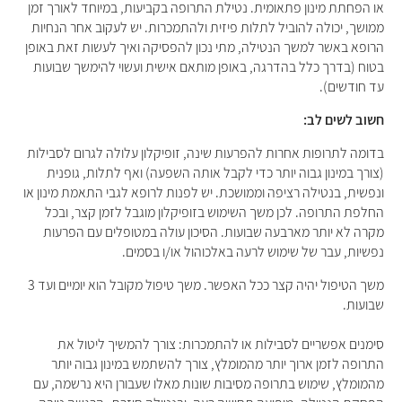
או הפחתת מינון פתאומית. נטילת התרופה בקביעות, במיוחד לאורך זמן
ממושך, יכולה להוביל לתלות פיזית ולהתמכרות. יש לעקוב אחר הנחיות
הרופא באשר למשך הנטילה, מתי נכון להפסיקה ואיך לעשות זאת באופן
בטוח (בדרך כלל בהדרגה, באופן מותאם אישית ועשוי להימשך שבועות
עד חודשים).
חשוב לשים לב:
בדומה לתרופות אחרות להפרעות שינה, זופיקלון עלולה לגרום לסבילות
(צורך במינון גבוה יותר כדי לקבל אותה השפעה) ואף לתלות, גופנית
ונפשית, בנטילה רציפה וממושכת. יש לפנות לרופא לגבי התאמת מינון או
החלפת התרופה. לכן משך השימוש בזופיקלון מוגבל לזמן קצר, ובכל
מקרה לא יותר מארבעה שבועות. הסיכון עולה במטופלים עם הפרעות
נפשיות, עבר של שימוש לרעה באלכוהול או/ו בסמים.
משך הטיפול יהיה קצר ככל האפשר. משך טיפול מקובל הוא יומיים ועד 3
שבועות.
סימנים אפשריים לסבילות או להתמכרות: צורך להמשיך ליטול את
התרופה לזמן ארוך יותר מהמומלץ, צורך להשתמש במינון גבוה יותר
מהמומלץ, שימוש בתרופה מסיבות שונות מאלו שעבורן היא נרשמה, עם