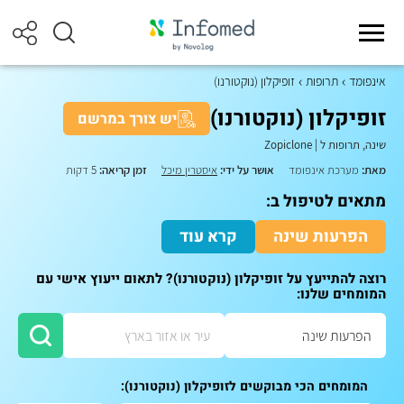
אינפומד
תרופות
זופיקלון (נוקטורנו)
זופיקלון (נוקטורנו)
יש צורך במרשם
שינה, תרופות ל
|
Zopiclone
מאת:
מערכת אינפומד
אושר על ידי:
איסטרין מיכל
זמן קריאה:
5 דקות
מתאים לטיפול ב:
הפרעות שינה
קרא עוד
רוצה להתייעץ על זופיקלון (נוקטורנו)? לתאום ייעוץ אישי עם
המומחים שלנו:
המומחים הכי מבוקשים לזופיקלון (נוקטורנו):