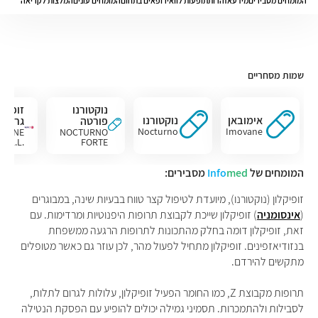
המומחים מסבירים
מידע
אזהרות
תופעות לוואי
רופאים בתחום
המומחים עונים
המלצות לקריאה
שמות מסחריים
נוקטורנו
זופיקל
אימובאן
נוקטורנו
פורטה
גרינד
Nocturno
Imovane
CLONE
NOCTURNO
S A.L.
FORTE
ARKET
UNIPHARM
המומחים של
med
Info
מסבירים:
זופיקלון (נוקטורנו), מיועדת לטיפול קצר טווח בבעיות שינה, במבוגרים
(
אינסומניה
) זופיקלון שייכת לקבוצת תרופות היפנוטיות ומרדימות. עם
זאת, זופיקלון דומה בחלק מהתכונות לתרופות הרגעה ממשפחת
בנזודיאזפינים. זופיקלון מתחיל לפעול מהר, לכן עוזר גם כאשר מטופלים
מתקשים להירדם.
תרופות מקבוצת Z, כמו החומר הפעיל זופיקלון, עלולות לגרום לתלות,
לסבילות ולהתמכרות. תסמיני גמילה יכולים להופיע עם הפסקת הנטילה