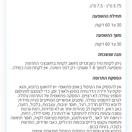
3.75 מ"ג - 7.5 מ"ג.
תחילת ההשפעה
30 עד 60 דקות.
משך ההשפעה
30 עד 60 דקות.
מנה שנשכחה
ניתן לקחת מיד כשנזכרים (חשוב לקחת בחשבון כי התרופה
משפיעה למשך 7-8 שעות)- רק לפני השינה. אין לקחת מנה כפולה.
הפסקת התרופה
אין להפסיק את הטיפול באופן פתאומי- יש להיוועץ ברופא, והוא
יפקח על ירידה הדרגתית במינון ולאורך זמן, כדי לצמצם למינימום
תסמיני גמילה לא רצויים. הפסקה פתאומית של התרופה עלולה
לגרום לתסמיני גמילה. סימנים אפשריים המחייבים פנייה מיידית
לרופא כוללים חרדה, רעד, חוסר יציבות, עצבנות, בלבול, הזעה,
כאב ראש, דפיקות לב מהירות יותר או לא סדירות, רמת ערנות
נמוכה ובעיות ביכולת להתמקד או להתרכז, סיוטי לילה, הזיות,
רגישות יתר לאור, לרעש ולמגע, תפיסת מציאות לקויה, חוסר תחושה
ותחושת עקצוץ בידיים ובכפות הרגליים, כאבי שרירים, הפרעות
בקיבה, בעיות בבטן
.
הרופא יוודא שתוכנית הפסקת הטיפול מותאמת אישית.