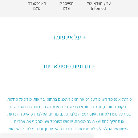
ערוץ הוידאו של
הפייסבוק
האינסטגרם
Infomed
שלנו
שלנו
על אינפומד
תרופות פופולאריות
פורטל אינפומד הינו פורטל רפואה המכיל תכנים בתחומי בריאות, מידע על מחלות,
בדיקות, ניתוחים, תרופות ומונחי רפואה. כל המידע, העזרים והתכנים המופיעים
בפורטל נועדו למטרת אינפורמציה בלבד ואינם מהווים המלצה רפואית, חוות דעת
או תחליף להתייעצות עם מומחה. שימוש בפורטל אינו מחליף את אחריות
המשתמש והגולש לקבלת ייעוץ על ידי גורם רפואי מוסמך ובכפוף לתנאי השימוש
בפורטל.