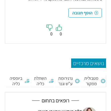
הוסף תגובה
0
0
נושאים מרכזיים
חמצת
מטבולית
גרגירומת
השתלת
ביופסיה
מ
ממקור
ע"ש וגנר
כליה
כליה
אבוביתי
רופאים בתחום