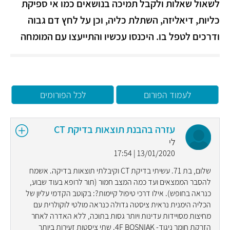
לשאול שאלות ולקבל תמיכה בנושאים כמו אי ספיקת
כליות, דיאליזה, השתלת כליה, וכן על לחץ דם גבוה
ודרכים לטפל בו. היכנסו עכשיו והתייעצו עם המומחה
לעמוד הפורום
לכל הפורומים
עזרה בהבנת תוצאות בדיקת CT
לי
13/01/2020 | 17:54
שלום, בת 71. עשיתי בדיקת CT וקיבלתי תוצאות בדיקה. אשמח
להסבר הממצאים ועד כמה המצב חמור (תור לרופא בעוד שבוע,
כנראה בחופש). אילו דרכי טיפול קיימות?: בקוטב הקדמי עליון של
הכליה הימנית נראית ציסטה גדולה כנראה מולטי לוקולרית עם
מחיצות מסויידות עדינות ויותר גסות בתוכה, ללא האדרה לאחר
הזרקת חומר ניגוד- 4F BOSNIAK. שתי ציסטות זעירות ביותר