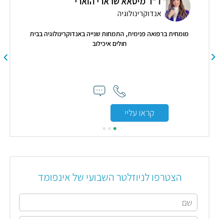
ד"ר מיסאא שרארי הוארי
אנדוקרינולוגיה
כז
מומחית ברפואה פנימית, התמחות שנייה באנדוקרינולוגיה בבית
חולים איכילוב
"דו
קראו עליי
הצטרפו לניוזלטר השבועי של אינפומד