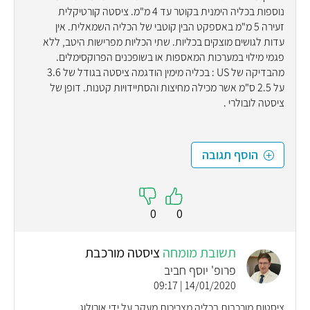
נוספות בכליה הימנית בקוטר עד 4 מ"מ. ציסטה קורטיקלית
זעירה 5 מ"מ באספקט הבין קוטבי של הכליה השמאלית. אין
עדות לגושים מוצקים בכליות. שתי הכליות מפרישות היטב, ללא
פגמי מילוי במערכות המאספות או בשופכנים הפרוקסימלים.
מהבדיקה של US : בכליה מימין הודגמה ציסטה בגודל של 3.6
על 2.5 ס"מ אשר מכילה מחיצות והסתיידויות קטנות. דופן של
ציסטה לובולרי .
הוסף תגובה
0
0
תשובת מומחה
ציסטה מורכבת
פרופ' יוסף חביב
14/01/2020 | 09:17
ציסטות מורכבות בכליה מצריכות מעקב על ידי אורולוג