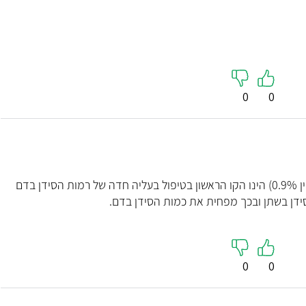
0
0
מתן עירוי תוך ורידי של תמיסה פיזיולוגית (סליין 0.9%) הינו הקו הראשון בטיפול בעליה חדה של רמות הסידן בדם
ידן בשתן ובכך מפחית את כמות הסידן בדם.
0
0
ד"ר אריה וולנר
ד"ר
ריאות
המט