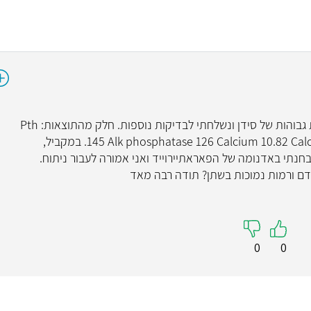
שלום רב בבדיקת דם די אקראית נמצאו רמות גבוהות של סידן ונשלחתי לבדיקות נוספות. חלק מהתוצאות: Pth
145 Alk phosphatase 126 Calcium 10.82 Calcium u sample 1.2 Calcium urine 24h 32. במקביל,
בחנתי באדנומה של הפאראתיירוייד ואני אמורה לעבור ניתוח.
 בדם ורמות נמוכות בשתן? תודה רבה מאד
0
0