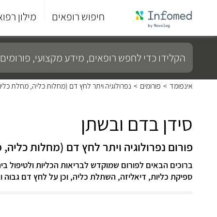
חיפוש רופאים
מילון רפוא
סוף
התפריט
הקלידו
הראשי.
כדי
לחפש
רופאים,
מידע
אינפומד
>
פורומים
>
נפרולוגיה ויתר לחץ דם (מחלות כליה, מחלת כליות
מקצועי,
פורומים
ועוד...
סידן בדם ובשתן
פורום נפרולוגיה ויתר לחץ דם (מחלות כליה, מ
ברוכים הבאים לפורום שמוקדש לבריאות הכליות ולטיפול בי
ספיקת כליות, דיאליזה, השתלת כליה, וכן על לחץ דם גבוה ו