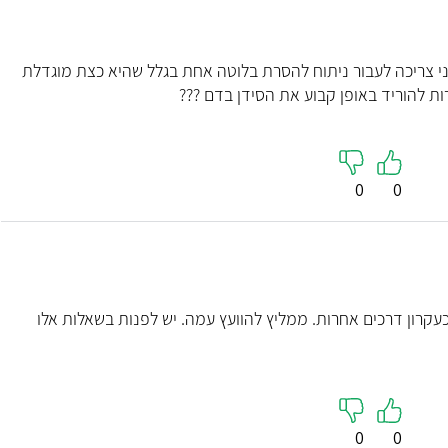
מנהלת שירו
5
( 39 חוות דעת )
מומחית ברפואה
"אני רואה את דר וולנר כרופא טוב מאד"
י צריכה לעבור ניתוח להסרת בלוטה אחת בגלל שהיא כצת מוגדלת
ות להוריד באופן קבוע את הסידן בדם ???
קראו עליי
קראו עלי
0
0
כעקרון דרכים אחרות. ממליץ להוועץ עמה. יש לפנות בשאלות אלו
0
0