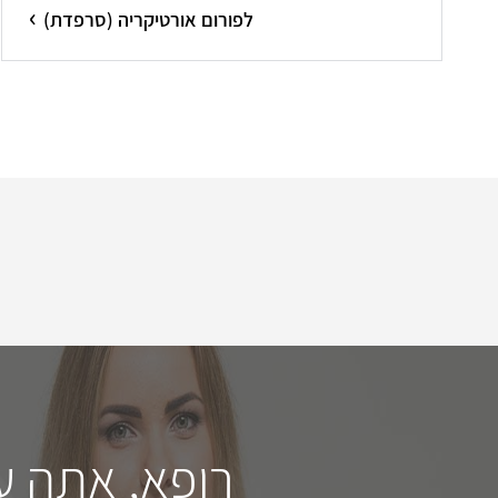
לפורום אורטיקריה (סרפדת)
רופא, אתה ע