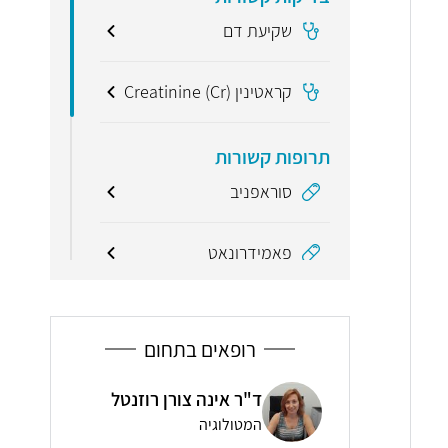
שקיעת דם
קראטינין (Creatinine (Cr
תרופות קשורות
סוראפניב
פאמידרונאט
מונחים קשורים
אדנוזין מונופוספאט
רופאים בתחום
(AMP)
 אינה צורן רוזנטל
ד"ר ארז רמתי
Interstitial Nephritis
ולוגיה
אנדוקרינולוגיה