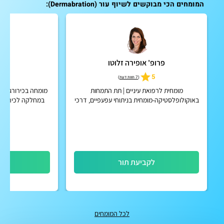
המומחים הכי מבוקשים לשיוף עור (Dermabration):
פרופ' אופירה זלוטו
ד"ר
5
5
(
7 חוות דעת
)
מומחית לרפואת עיניים | תת התמחות
מומחה בכירורגיה פ
באוקולופלסטיקה-מומחית בניתוחי עפעפיים, דרכי
במחלקה לכירורגי
דמעות וארובה ורפואת עיניים ילדים, רופאה
בכירה המרכז הרפואי שיבא תל ...
לקביעת תור
לק
לכל המומחים