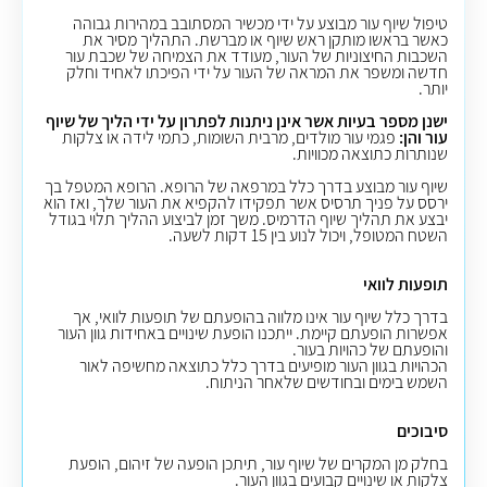
טיפול שיוף עור מבוצע על ידי מכשיר המסתובב במהירות גבוהה
כאשר בראשו מותקן ראש שיוף או מברשת. התהליך מסיר את
השכבות החיצוניות של העור, מעודד את הצמיחה של שכבת עור
חדשה ומשפר את המראה של העור על ידי הפיכתו לאחיד וחלק
יותר.
ישנן מספר בעיות אשר אינן ניתנות לפתרון על ידי הליך של שיוף
עור והן:
פגמי עור מולדים, מרבית השומות, כתמי לידה או צלקות
שנותרות כתוצאה מכוויות.
שיוף עור מבוצע בדרך כלל במרפאה של הרופא. הרופא המטפל בך
ירסס על פניך תרסיס אשר תפקידו להקפיא את העור שלך, ואז הוא
יבצע את תהליך שיוף הדרמיס. משך זמן לביצוע ההליך תלוי בגודל
השטח המטופל, ויכול לנוע בין 15 דקות לשעה.
תופעות לוואי
בדרך כלל שיוף עור אינו מלווה בהופעתם של תופעות לוואי, אך
אפשרות הופעתם קיימת. ייתכנו הופעת שינויים באחידות גוון העור
והופעתם של כהויות בעור.
הכהויות בגוון העור מופיעים בדרך כלל כתוצאה מחשיפה לאור
השמש בימים ובחודשים שלאחר הניתוח.
סיבוכים
בחלק מן המקרים של שיוף עור, תיתכן הופעה של זיהום, הופעת
צלקות או שינויים קבועים בגוון העור.