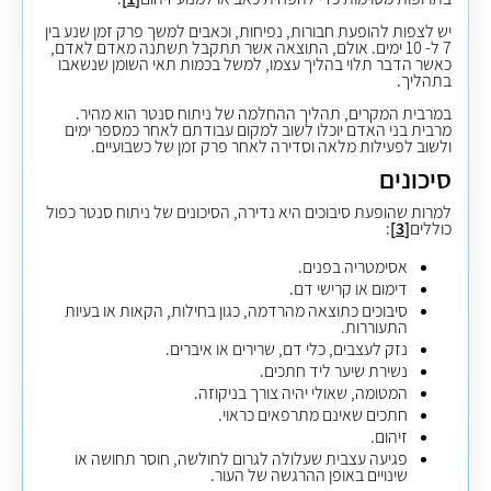
יש לצפות להופעת חבורות, נפיחות, וכאבים למשך פרק זמן שנע בין
7 ל- 10 ימים. אולם, התוצאה אשר תתקבל תשתנה מאדם לאדם,
כאשר הדבר תלוי בהליך עצמו, למשל בכמות תאי השומן שנשאבו
בתהליך.
במרבית המקרים, תהליך ההחלמה של ניתוח סנטר הוא מהיר.
מרבית בני האדם יוכלו לשוב למקום עבודתם לאחר כמספר ימים
ולשוב לפעילות מלאה וסדירה לאחר פרק זמן של כשבועיים
.
סיכונים ​​​​​​​
למרות שהופעת סיבוכים היא נדירה, הסיכונים של ניתוח סנטר כפול
כוללים
[3]
:
אסימטריה בפנים.
דימום או קרישי דם.
סיבוכים כתוצאה מהרדמה, כגון בחילות, הקאות או בעיות
התעוררות.
נזק לעצבים, כלי דם, שרירים או איברים.
נשירת שיער ליד חתכים.
המטומה, שאולי יהיה צורך בניקוזה.
חתכים שאינם מתרפאים כראוי.
זיהום.
פגיעה עצבית שעלולה לגרום לחולשה, חוסר תחושה או
שינויים באופן ההרגשה של העור.