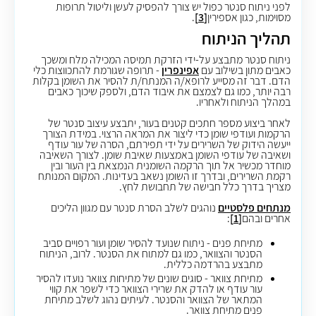
לפני ניתוח סנטר כפול יש צורך להפסיק לעשן וליטול תרופות
מסוימות, כגון אספירין
[3]
.
תהליך הניתוח ​​​​​​​
ניתוח סנטר מתבצע על-ידי הזרקת תמיסה המכילה מלח ומשכך
כאבים מתון בשילוב עם
אפינפרין
-
תרופה שגורמת להתכווצות כלי
הדם. דבר זה מסייע לרופא/ה המנתח/ת להסיר את השומן בקלות
רבה יותר, כמו גם לצמצם את איבוד הדם, ולספק שיכוך כאבים
במהלך הניתוח ולאחריו
.
לאחר ביצוע מספר חתכים קטנים בעור,
יתבצע עיצוב סנטר של
הרקמות ועודפי שומן כדי ליצור את המראה הרצוי.
במידת הצורך
ייעשה הידוק של השרירים על ידי תפירתם, הסרה של עור עודף
ושאיבה של עודפי השומן באמצעות שאיבת שומן.
לצורך השאיבה
מוחדר מכשיר אל תוך הרקמה השומנית הנמצאת בין העור ובין
רקמת השרירים, ובדרך זו השומן נשאב בעדינות. המקום המנותח
מצריך בדרך כלל חבישה של תחבושת לחץ.
מנתחים פלסטיים
נוהגים לשלב הסרת סנטר עם מגוון הליכים
אחרים ובהם
[1]
:
מתיחת פנים - ניתוח שנועד להסיר שומן ועור רפויים סביב
הסנטר והצוואר, כמו גם למתוח את הסנטר. לרוב, הניתוח
מתבצע בהרדמה כללית.
מתיחת צוואר - סוגים שונים של מתיחות צוואר נועדו להסיר
עור עודף או להדק את שרירי הצוואר כדי לשפר את קווי
המתאר של הצוואר והסנטר. לעיתים נהוג לשלב מתיחת
פנים מתיחת צוואר.