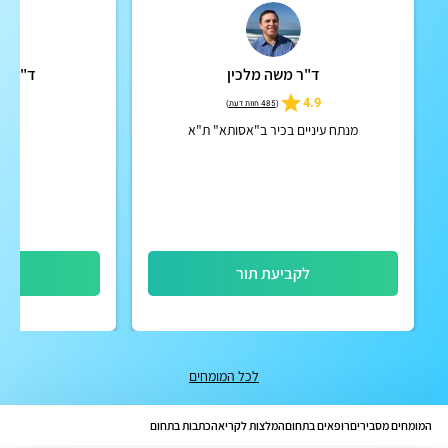
ד"ר משה מלכין
ד"ר א
5
4.9
(
485 חוות דעת
)
מנתח עיניים בכיר ב"אסותא" ת"א
לקביעת תור
לק
לכל המומחים
המומחים מסבירים
רופאים בתחום
המלצות לקריאה
כתבות בתחום