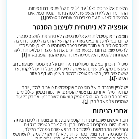
הליכים אלו כרוכים ב-10 עד 14 ימים של שטפי דם ונפיחות.
ההרדמה הכללית המשמשת לכמה ניתוחי סנטר כפול אינה
מתאימה לאנשים עם מצבים בריאותיים מסוימים
[1]
.
אופציה לא ניתוחית לעיצוב הסנטר ​​​​​​
חומצה דאוקסיכולית היא אלטרנטיבה לא כירורגית לעיצוב סנטר
.
מדובר במילוי סנטר באמצעות
הזרקה של
החומצה לסנטר. חומצה
דאוקסיכולית היא חומר שכיס המרה משתמש בו באופן טבעי כדי
להמיס שומן בתזונה. כאשר מזריקים את החומצה המלאכותית לעור
שמתחת לסנטר, היא ממיסה את השומן שהגוף סופג
באזור
[1]
.
טיפול זה כרוך במספר טיפולים המרווחים על פני מספר שבועות. רוב
האנשים מקבלים שניים או שלושה טיפולים, אבל זה יכול לקחת עד
שישה טיפולים, תלוי במטופל ובכמות השומן העודף באזור
הטיפול
[1]
.
יש לציין שהזרקות של חומצה דאוקסיכולית כואבות למדי, יותר
מחומרי מילוי אחרים. גם צפוי להופיע צוואר נפוח במשך כ-10 ימים
לאחר כל טיפול.
הטיפול מספק תוצאות לאורך זמן, אך רק כל עוד
שומרים על משקל תקין
[1]
.
אחרי הניתוח
רוב האנשים שעוברים ניתוח קוסמטי בסנטר ובצוואר הולכים הביתה
באותו היום. במקרים מסוימים ייתכן ויהיה צורך בטיפול בנקזים
והחלפת התחבושות, לשמור את הראש מורם במהלך הלילה,
להימנע מהזזת הצוואר כמה שיותר,
לא להיחשף לשמש,
להשתמש
בתרופות מסוימות כדי להפחית כאב או למנוע זיהום
[1]
.