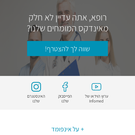
רופא, אתה עדיין לא חלק
מאינדקס המומחים שלנו?
שווה לך להצטרף!
ערוץ הוידאו של
הפייסבוק
האינסטגרם
Infomed
שלנו
שלנו
על אינפומד