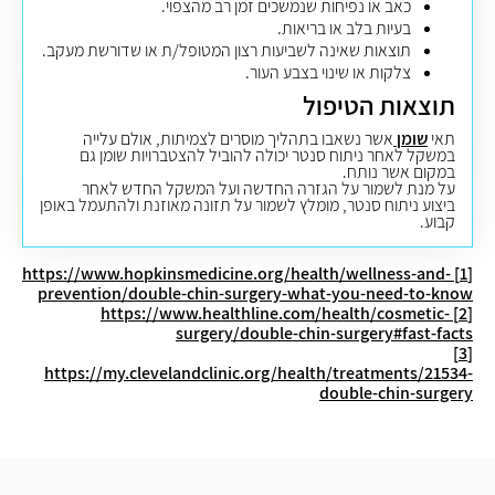
כאב או נפיחות שנמשכים זמן רב מהצפוי.
בעיות בלב או בריאות.
תוצאות שאינה לשביעות רצון המטופל/ת או שדורשת מעקב.
צלקות או שינוי בצבע העור.
תוצאות הטיפול
תאי
שומן
אשר נשאבו בתהליך מוסרים לצמיתות, אולם עלייה
במשקל לאחר ניתוח סנטר יכולה להוביל להצטברויות שומן גם
במקום אשר נותח
.
על מנת לשמור על הגזרה החדשה ועל המשקל החדש לאחר
ביצוע ניתוח סנטר, מומלץ לשמור על תזונה מאוזנת ולהתעמל באופן
קבוע
.
https://www.hopkinsmedicine.org/health/wellness-and-
[1]
prevention/double-chin-surgery-what-you-need-to-know
https://www.healthline.com/health/cosmetic-
[2]
surgery/double-chin-surgery#fast-facts
[3]
https://my.clevelandclinic.org/health/treatments/21534-
double-chin-surgery