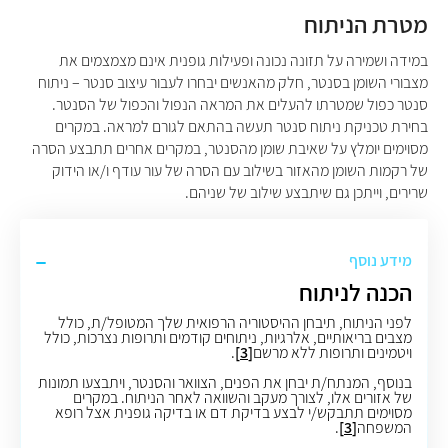
מטרת הניתוח
במידה ושמירה על תזונה נכונה ופעילות גופנית אינם מצמצמים את
מצבורי השומן בסנטר, חלק מהאנשים יבחרו לעבור עיצוב סנטר – ניתוח
סנטר כפול שמטרתו להעלים את המראה הנפול והכפול של הסנטר.
בחירת טכניקת ניתוח סנטר תעשה בהתאם לגורם למראה. במקרים
מסוימים
יומלץ על
שאיבת שומן מהסנטר
,
במקרים אחרים תתבצע הסרה
של רקמות השומן מהאזור בשילוב עם הסרה של עור עודף ו/או הידוק
שרירים
, וייתכן גם שיתבצע שילוב של שניהם. ​​​​
מידע נוסף
הכנה לניתוח
לפני הניתוח, תיבחן ההיסטוריה הרפואית שלך המטופל/ת, כולל
מצבים בריאותיים, אלרגיות, ניתוחים קודמים ותרופות נצרכות, כולל
ויטמינים ותרופות ללא מרשם
[3]
.
בנוסף, המנתח/ת יבחן את הפנים, הצוואר והסנטר, ויתבצעו תמונות
של אזורים אלו, לצורך מעקב והשוואה לאחר הניתוח. במקרים
מסוימים תתבקש/י לבצע בדיקת דם או בדיקה גופנית אצל רופא
המשפחה
[3]
.