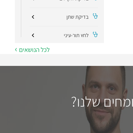
בדיקת שתן
לחץ תוך-עיני
לכל הנושאים
בדיקת סוג דם
תרופות קשורות
דפהגליפלוזין + מטפורמין
הידרוכלוריד (קסיגדו XR‏)
מחים שלנו?