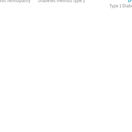
ים
Diabetes mellitus type 2
etic retinopathy
Type 1 Diab