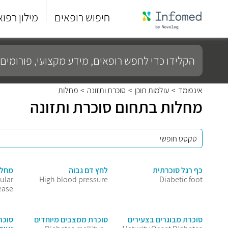
חיפוש רופאים
מילון רפוא
סוף
התפריט
הקלידו
הראשי.
כדי
לחפש
רופאים,
מידע
אינפומד
>
עולמות תוכן
>
סוכרת ותזונה
>
מחלות
מקצועי,
מחלות בתחום סוכרת ותזונה
פורומים
ועוד...
כף רגל סוכרתית
לחץ דם גבוה
מחלת
ular
High blood pressure
Diabetic foot
ease
סוכרת מבוגרים בצעירים
סוכרת ממצבים מיוחדים