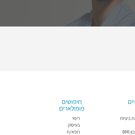
ים
חיפושים
פופולארים
 ביציות
ריפוי
בעיסוק
BMI
רופא/ת