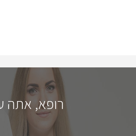
רופא, אתה ע