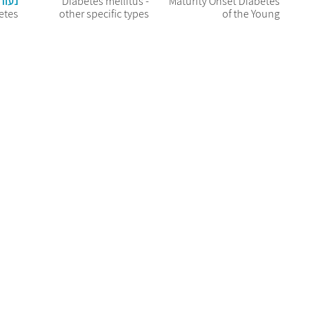
Maturity Onset Diabetes
Diabetes mellitus -
נעור
etes
other specific types
of the Young