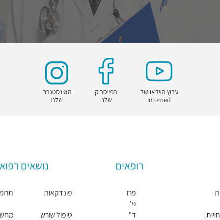
ערוץ הוידאו של
הפייסבוק
האינסטגרם
Infomed
שלנו
שלנו
רופאים
נושאים רפואי
ת
פרו
פונדקאות
תרומת
פ'
יונ
ויות
ד"
טיפול שורש
מחשבון 