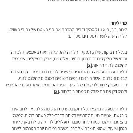
מהי ליחה
ליחה, ריר, היא נוזל סמיך ודביק המכסה את פני השטח של נתיבי האוויר.
לליחה יש שלושה תפקידים עיקריים:
בגלל הדביקות שלה, תפקיד הליחה להגן על הריאות באמצעות לכידה
ופינוי של חלקיקים זרים כגון וירוסים, אלרגנים, אבק וכימיקלים, שמנסים
להיכנס לתוך הריאות
[2]
.
הליחה עצמה עשויה גם מחומרים השייכים למערכת החיסון, כגון תאי דם
לבנים ונוגדנים, אשר הורגים גורמים חיצוניים המנסים להיכנס לגוף.
הריר מעניק לחות לרקמות של האף, הפה והסינוסים, אשר נוטים להתייבש
ולהיסדק אם הם סובלים ממחסור בלחות.
[3]
הליחה למעשה נמצאת כל הזמן במערכת הנשימה שלנו, אך לרוב אינה
מורגשת. אנשים נוטים להרגיש בליחה בדרך-כלל כשהם חולים. למשל
בהצטננות ישנה כמות ליחה מוגברת ועלולים להרגיש נזלת באף, ליחה
בגרון ושיעול, שהוא תוצרת של דרכי נשימה נפוחות יותר הגורמות לייצור