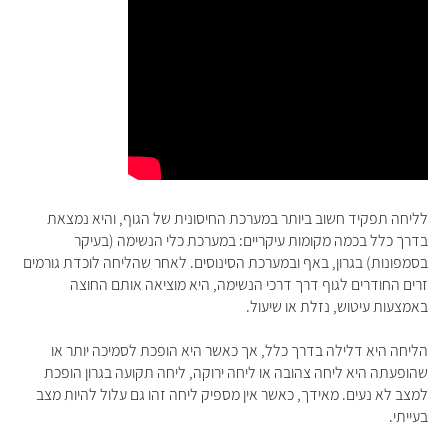
לליחה
תפקיד חשוב ביותר במערכת החיסונית של הגוף, והיא נמצאת
בדרך כלל בכמה מקומות עיקריים: במערכת כלי הנשימה (בעיקר
בסמפונות) בגרון, באף ובמערכת הסינוסים. לאחר שהליחה לוכדת גורמים
זרים החודרים לגוף דרך דרכי הנשימה, היא מוציאה אותם החוצה
באמצעות עיטוש, נזלת או שיעול
.
הליחה היא דלילה בדרך כלל, אך כאשר היא הופכת לסמיכה יותר או
שהופעתה היא ליחה צהובה או ליחה ירוקה, ליחה תקועה בגרון הופכת
למצב לא נעים. מאידך, כאשר אין מספיק ליחה זהו גם עלול להיות מצב
בעייתי.