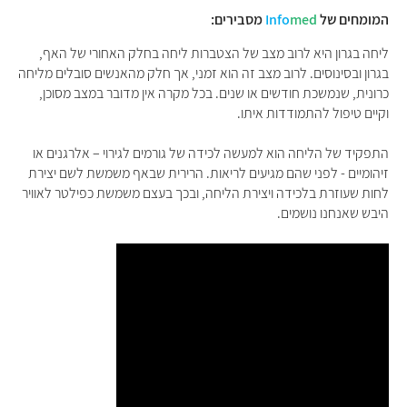
המומחים של
med
Info
מסבירים:
ליחה בגרון היא לרוב מצב של הצטברות ליחה בחלק האחורי של האף,
בגרון ובסינוסים. לרוב מצב
זה הוא זמני, אך חלק מהאנשים סובלים מליחה
כרונית, שנמשכת חודשים או שנים. בכל מקרה אין מדובר במצב מסוכן,
וקיים טיפול להתמודדות איתו
.
התפקיד של הליחה הוא למעשה לכידה של גורמים לגירוי – אלרגנים או
זיהומיים - לפני שהם מגיעים לריאות. הרירית שבאף משמשת לשם יצירת
לחות שעוזרת בלכידה ויצירת הליחה, ובכך בעצם משמשת כפילטר לאוויר
היבש שאנחנו נושמים.