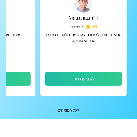
ד"ר נבות גבעול
פר
4.9
4.9
(
14 חוות דעת
)
מנהל היחידה לכירורגיה פה, פנים ולסתות במרכז
איכות טיפול ו
הרפואי סורוקה
לקביעת תור
לק
לכל המומחים