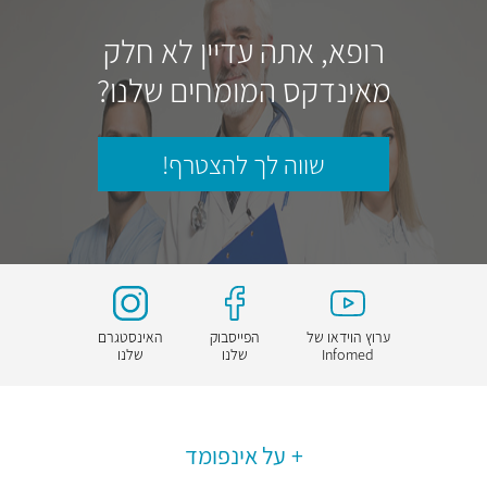
רופא, אתה עדיין לא חלק
מאינדקס המומחים שלנו?
שווה לך להצטרף!
ערוץ הוידאו של
הפייסבוק
האינסטגרם
Infomed
שלנו
שלנו
על אינפומד