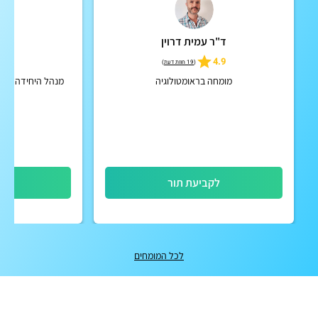
ד"ר עמית דרוין
ד"ר 
5.0
4.9
(
19 חוות דעת
)
מומחה בראומטולוגיה
מנהל היחידה לאור
לקביעת תור
לק
לכל המומחים