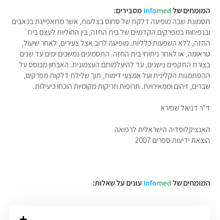
המומחים של
med
Info
מסבירים:
תסמונת שבה מופיעה דלקת של סחוס בצלעות, אשר מתאפיינת בכאבים
ובנפיחות במפרקים הקדמיים של בית החזה, בין החוליות לעצם בית
החזה, ללא השפעות כלליות. מופיעה לרוב אצל צעירים, לאחר שיעול,
טראומה, או לאחר ניתוחי בית החזה. התסמינים נמשכים ימים עד שנים
בצורת התקפים נישנים, עד להיעלמותם העצמונית. האבחון מבוסס על
ההסתמנות הקלינית ועל אמצעי דימות, תוך שלילת דלקות מפרקים,
שברים, זיהום וממאירויות. תרופות וזריקות מקומיות הוכחו כיעילות.
ד"ר דניאל שפירא
האנציקלופדיה הישראלית לרפואה
הוצאת ידיעות ספרים 2007
המומחים של
med
Info
עונים על שאלות: