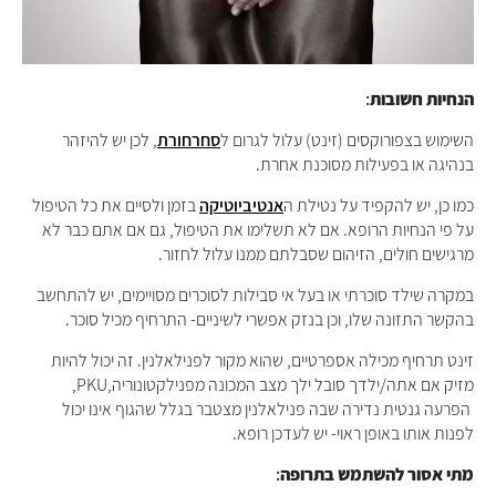
:
הנחיות חשובות
השימוש בצפורוקסים (זינט) עלול לגרום ל
סחרחורת
, לכן יש להיזהר
בנהיגה או בפעילות מסוכנת אחרת.
כמו כן, יש להקפיד על נטילת ה
אנטיביוטיקה
בזמן ולסיים את כל הטיפול
על פי הנחיות הרופא. אם לא תשלימו את הטיפול, גם אם אתם כבר לא
מרגישים חולים, הזיהום שסבלתם ממנו עלול לחזור.
במקרה שילד סוכרתי או בעל אי סבילות לסוכרים מסויימים, יש להתחשב
בהקשר התזונה שלו, וכן בנזק אפשרי לשיניים- התרחיף מכיל סוכר.
זינט תרחיף מכילה אספרטיים, שהוא מקור לפנילאלנין. זה יכול להיות
מזיק אם אתה/ילדך סובל ילך מצב המכונה מפנילקטונוריה,PKU,
הפרעה גנטית נדירה שבה פנילאלנין מצטבר בגלל שהגוף אינו יכול
לפנות אותו באופן ראוי- יש לעדכן רופא.
:
מתי אסור להשתמש בתרופה