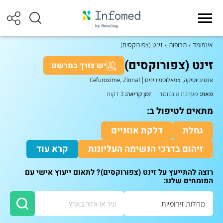
אינפומד
תרופות
זינט (צפורוקסים)
זינט (צפורוקסים)
יש צורך במרשם
אנטיביוטיקה, צפאלוספורינים
|
Cefuroxime, Zinnat
מאת:
מערכת אינפומד
זמן קריאה:
3 דקות
מתאים לטיפול ב:
גחלת
דלקת אוזניים
זיהום בדרכי הנשימה העליונות
קרא עוד
רוצה להתייעץ על זינט (צפורוקסים)? לתאום ייעוץ אישי עם
המומחים שלנו: