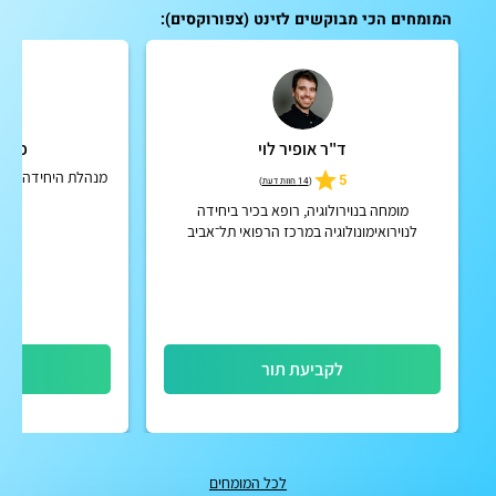
המומחים הכי מבוקשים לזינט (צפורוקסים):
ד"ר אופיר לוי
פרופ
מנהלת היחידה למחל
5
(
14 חוות דעת
)
וו
מומחה בנוירולוגיה, רופא בכיר ביחידה
לנוירואימונולוגיה במרכז הרפואי תל־אביב
(איכילוב)
לקביעת תור
לק
לכל המומחים