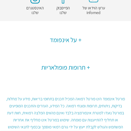
ערוץ הוידאו של
הפייסבוק
האינסטגרם
Infomed
שלנו
שלנו
על אינפומד
תרופות פופולאריות
פורטל אינפומד הינו פורטל רפואה המכיל תכנים בתחומי בריאות, מידע על מחלות,
בדיקות, ניתוחים, תרופות ומונחי רפואה. כל המידע, העזרים והתכנים המופיעים
בפורטל נועדו למטרת אינפורמציה בלבד ואינם מהווים המלצה רפואית, חוות דעת
או תחליף להתייעצות עם מומחה. שימוש בפורטל אינו מחליף את אחריות
המשתמש והגולש לקבלת ייעוץ על ידי גורם רפואי מוסמך ובכפוף לתנאי השימוש