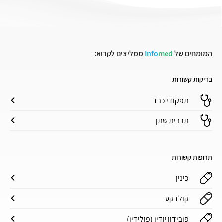
המומחים של
med
Info
ממליצים לקרוא:
בדיקות קשורות
תפקודי כבד
תרבית שתן
תרופות קשורות
כינין
קולדקס
פובידון יודין (פולידין)