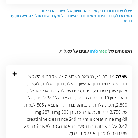
יש לרשום תרופות רק על פי ההתוויות של משרד הבריאות
המידע נלקח בין היתר מעלונים רפואיים ובכל מקרה אינו מחליף התייעצות עם
רופא
המומחים של
med
Info
עונים על שאלות:
שאלה:
אני בת 34, נמצאת בשבוע ה-23 של הריוני השלישי.
היות שסבלתי בהריון הראשון מרעלת הריון, נשלחתי לעשות
איסוף שתן למרות ערכים תקינים של לחץ דם. אני מטופלת
בהידרלזין 10. בבדיקה קיבלתי תוצאה של 287 לכמות של
2.800, ולכן נשלחתי שוב, והפעם היתה התוצאה 505 לכמות
של 3.750. יחידות איסוף השתן הן 505 mg ו- 287 mg
creatinine clearance 249 ml/min creatinine mg/dl
0.42 אלו תשובות הדם בפעם הראשונה. מה לעשות? הרופא
שלי רוצה להמתין. אני קצת בלחץ.