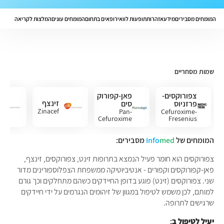
המומחים מסבירים
מידע
אזהרות
תופעות לוואי
רופאים בתחום
המומחים עונים
המלצות לקריאה
שמות מסחריים
צפורוקסים-
פאן-קפורוק
זינצף
פרזניוס
סים
Zinacef
Pan-
Cefuroxime-
Cefuroxime
Fresenius
המומחים של
med
Info
מסבירים:
צפורוקסים הוא חומר פעיל הנמצא בתרופות זינט, צפורוקסים, זינצף,
פאן-קפורוקסים וקפורים - אנטיביוטיקה ממשפחת הצפלוספורינים מדור
שני. צפורוקסים (זינט) פוגע בדופן החיידקים כשהם מתחלקים וכך גורם
למותם, לכן משמש לטיפול במגוון של זיהומים הנגרמים על ידי חיידקים
שרגישים לתרופה.
:
יעיל לטיפול ב