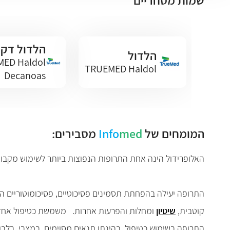
שמות מסחריים
הלדול דקנ
הלדול
ED Haldol
TRUEMED Haldol
Decanoas
המומחים של
med
Info
מסבירים:
האלופרידול הינה אחת התרופות הנפוצות ביותר לשימוש מקבוצ
התרופה יעילה בהפחתת תסמינים פסיכוטיים, פסיכומוטוריים המ
קוטבית,
שיטיון
ומחלות והפרעות אחרות.
משמשת כטיפול אחזקה
התרופה בשימוש כטיפול, בהינתן תנאים מסוימים, במצבי בלבול