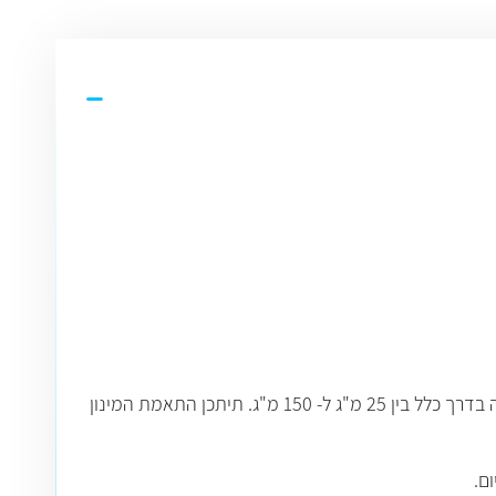
מבוגרים: סכיזופרניה ומאניה: 1.5-20 מ"ג ליום, בנטילה דרך הפה, עם העלאה הדרגתית במינון. מינון אחזקה בזריקות- התחלתי יהיה בדרך כלל בין 25 מ"ג ל- 150 מ"ג. תיתכן התאמת המינון
.