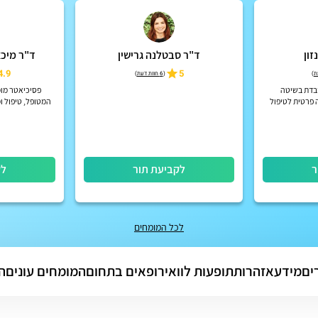
זון
ד"ר סבטלנה גרישין
ד"ר מיכא
4.9
5
)
(
6 חוות דעת
)
בדת בשיטה
פסיכיאטר מומ
 פרטית לטיפול
המטופל, טיפול ו
פש
רוח, הפרעות קשב
אקוטיות וכ
ר
לקביעת תור
לק
לכל המומחים
ים
מידע
אזהרות
תופעות לוואי
רופאים בתחום
המומחים עונים
ה