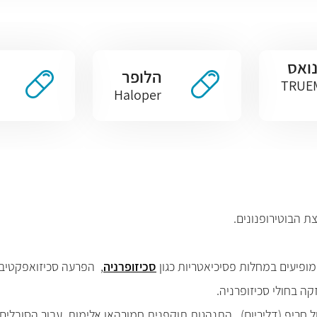
ואס
הלופר
TRUEM
Haloper
ת הבוטירופנונים
.
ופיעים במחלות פסיכיאטריות כגון
סכיזופרניה
,
הפרעה סכיזואפקטיבי
 בחולי סכיזופרניה.
 חריף (דליריום), התנהגות תוקפנית חמורהאו אלימות, עבור הסובלים