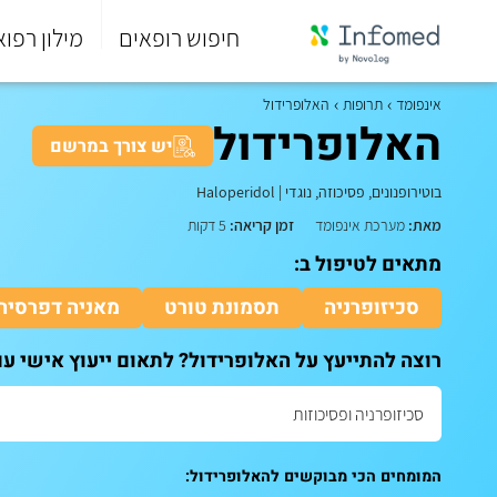
חיפוש רופאים
מילון רפוא
סוף
התפריט
אינפומד
תרופות
האלופרידול
הראשי.
האלופרידול
יש צורך במרשם
בוטירופנונים, פסיכוזה, נוגדי
|
Haloperidol
מאת:
מערכת אינפומד
זמן קריאה:
5 דקות
מתאים לטיפול ב:
סכיזופרניה
תסמונת טורט
מאניה דפרסיה,
רוצה להתייעץ על האלופרידול? לתאום ייעוץ אישי ע
המומחים הכי מבוקשים להאלופרידול: