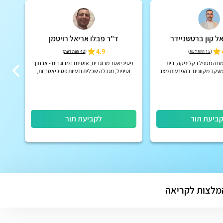
ל קון ברטשניידר
ד"ר פבלו אריאל רויטמן
4.9
(
15 חוות דעת
)
(
42 חוות דעת
)
חה מטפל בקליניקה, בית
פסיכיאטר מבוגרים, אוטיזם במבוגרים - אבחון
פסי
מעקב מקוונים. בהפרעות מצב
וטיפול, מגבלה שכלית ובעיות פסיכיאטריות,
MindMe, המרכ
 וריכוז, הפרעות פסיכוטיות
תורים פיזיים ובזום
רוניות, הפרעות אישי...
ביעת תור
לקביעת תור
מלצות לקריאה