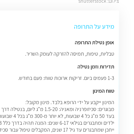
צילום: shutterstock
מידע על התרופה
אופן נטילת התרופה
טבליות, טיפות, תמיסה להזרקה לעומק השריר.
תדירות וזמן נטילה
1-3 פעמים ביום. זריקות ארוכות טווח: פעם בחודש.
טווח המינון
המינון ייקבע על ידי הרופא בלבד. מינון מקובל:
בעד 50 מ"ג כל 4 שבועות, לא יותר מ-300 מ"ג בכל 4 שבועות
ילדים ומתבגרים בגילאי 6-17 שנים: המנה תהיה בדרך כלל 0.5-3 מ"ג בכל יום.
ייתכן שמתבגרים עד גיל 17 שנים, המקבלים טיפול עבור סכיזופרניה או בעיות התנהגותיות, יקבלו מינון גבוה יותר של עד 5 מ"ג בכל יום