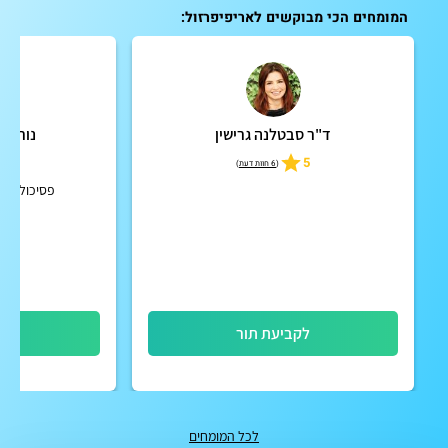
המומחים הכי מבוקשים לאריפיפרזול:
ד"ר סבטלנה גרישין
נורית 
5.0
5
(
6 חוות דעת
)
פסיכולוגית
לקביעת תור
לק
לכל המומחים