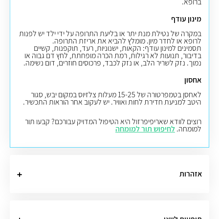
ברופא.
מינון עודף
במקרה של נטילת מנת יתר או בליעת התרופה על ידי ילד יש לפנות
לרופא או לחדר מיון. מומלץ להביא את אריזת התרופה.
תסמינים למינון עודף: הקאות, ישנוניות, רעד, תוקפנות, קשיים
בדיבור, תנועות לא רגילות, רמת הכרה מופחתת, לחץ דם גבוה או
נמוך. נזק לשריר הלב, או נזק לכבד, פרכוסים חוזרים, דום נשימה.
אחסון
לאחסן בטמפרטורה של 15-25 מעלות צלזיוס במקום יבש, סגור
היטב למניעת חדירת לחות ואוויר
.
יש לעקוב אחר הוראות התכשיר.
רוצים לוודא שאריפיפרזול היא הטיפול המדויק עבורכם? קבעו תור
למומחה.
לחיפוש תור למומחה
אזהרות