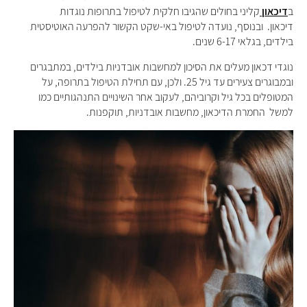
ב
דיכאון
קליני בחולים שהגיבו חלקית לטיפול בתרופות נוגדות
דיכאון. ובנוסף, נועדה לטיפול באי-שקט הקשור להפרעה האוטיסטית
בילדים, בגלאי 6-17 שנים.
נוגדי דכאון מעלים את הסיכון למחשבות אובדניות בילדים, במתבגרים
ובמבוגרים צעירים עד גיל 25. ולכן, עם תחילת הטיפול בתרופה, על
המטופלים בכל גיל וקרוביהם, לעקוב אחר השינויים התנהגותיים כמו
למשל החמרת הדיכאון, מחשבות אובדניות, תוקפנות.