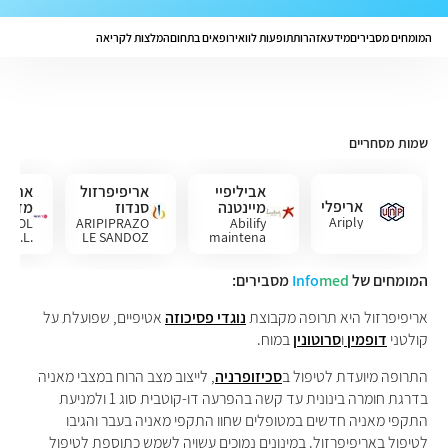
המומחים מסבירים
מידע
אזהרות
תופעות לוואי
רופאים בתחום
המלצות לקריאה
שמות מסחריים
אביליפיי
אריפיפרזול
אריפי
אריפלי
מיינטנה
סנדוז
מדו
Ariply
RAZOL
ARIPIPRAZO
Abilify
O A.L.
LE SANDOZ
maintena
ARKET
המומחים של
med
Info
מסבירים:
אריפיפרזול היא תרופה מקבוצת
נוגדי פסיכוזה
אטיפיים, שפועלת על
קולטני
דופמין
ו
סרוטונין
במוח.
התרופה מיועדת לטיפול ב
סכיזופרניה
, לייצוב מצב הרוח במצבי מאניה
בדרגת חומרה בינונית עד קשה בהפרעה דו-קוטבית סוג 1 ולמניעת
התקפי מאניה חדשים במטופלים שחוו התקפי מאניה בעבר והגיבו
לטיפול באריפיפרזול. במינונים נמוכים עשויה לשמש כתוספת לטיפול