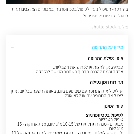
בהזרקה- הטיפול נועד לטיפול בסכיזופרניה, במבוגרים המיוצבים תחת
טיפול בטבליות אריפיפרזול.
צילום: shutterstock
מידע על התרופה
אופן נטילת התרופה
טבליה
.
אין לחצות או לכתוש את הטבליות
.
אבקה וממס להכנת תרחיף בשחרור ממושך להזרקה
.
תדירות וזמן נטילה
יש ליטול את התרופה עם מים פעם ביום, באותה השעה בכל יום. ניתן
ליטול את התרופה עם או ללא אוכל.
טווח המינון
לטיפול בסכיזופרניה
:
טיפול בטבליות-
מבוגרים - מנה התחלתית של 10-15 מ"ג ליום, מנת אחזקה - 15
מ"ג ליום
ילדים - יש לעלות במינון בהדרגה עד שמגיעים למנת אחזקה של 10