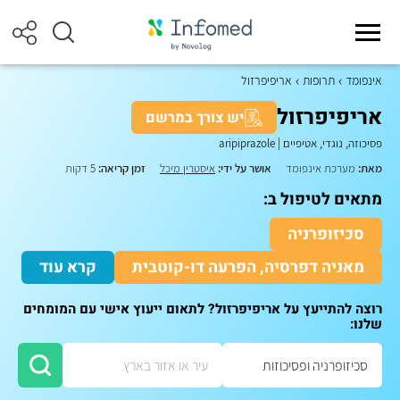
אינפומד
תרופות
אריפיפרזול
אריפיפרזול
יש צורך במרשם
פסיכוזה, נוגדי, אטיפיים
|
aripiprazole
מאת:
מערכת אינפומד
אושר על ידי:
איסטרין מיכל
זמן קריאה:
5 דקות
מתאים לטיפול ב:
סכיזופרניה
מאניה דפרסיה, הפרעה דו-קוטבית
קרא עוד
רוצה להתייעץ על אריפיפרזול? לתאום ייעוץ אישי עם המומחים
שלנו: