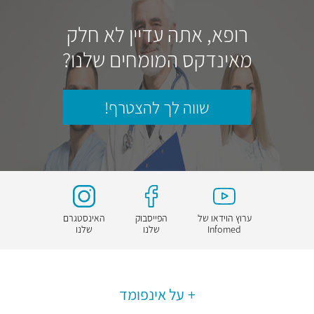
רופא, אתה עדיין לא חלק
מאינדקס המומחים שלנו?
שווה לך להצטרף!
ערוץ הוידאו של
הפייסבוק
האינסטגרם
Infomed
שלנו
שלנו
על אינפומד