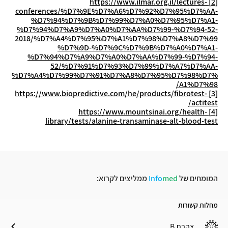
https://www.ilmar.org.il/lectures-
[2]
conferences/%D7%9E%D7%A6%D7%92%D7%95%D7%AA-
%D7%94%D7%9B%D7%99%D7%A0%D7%95%D7%A1-
%D7%94%D7%A9%D7%A0%D7%AA%D7%99-%D7%94-52-
2018/%D7%A4%D7%95%D7%A1%D7%98%D7%A8%D7%99
%D7%9D-%D7%9C%D7%9B%D7%A0%D7%A1-
%D7%94%D7%A9%D7%A0%D7%AA%D7%99-%D7%94-
52/%D7%91%D7%93%D7%99%D7%A7%D7%AA-
%D7%A4%D7%99%D7%91%D7%A8%D7%95%D7%98%D7%
A1%D7%98/
https://www.biopredictive.com/he/products/fibrotest-
[3]
actitest/
https://www.mountsinai.org/health-
[4]
library/tests/alanine-transaminase-alt-blood-test
המומחים של
med
Info
ממליצים לקרוא:
מחלות קשורות
צהבת B