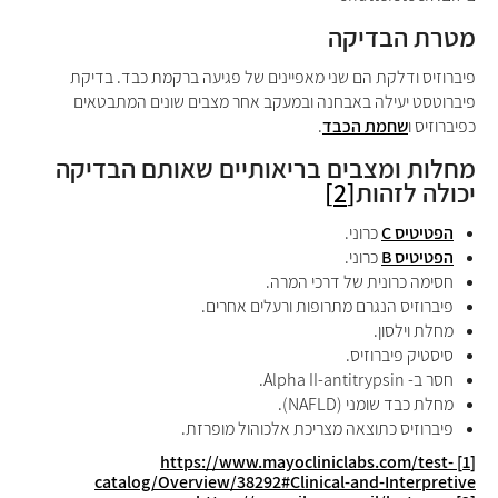
מטרת הבדיקה
פיברוזיס
ודלקת הם שני מאפיינים של פגיעה ברקמת כבד. בדיקת
פיברוטסט יעילה באבחנה ובמעקב אחר מצבים שונים המתבטאים
כפיברוזיס ו
שחמת הכבד
.
מחלות ומצבים בריאותיים שאותם הבדיקה
יכולה לזהות
[2]
הפטיטיס
C
כרוני.
הפטיטיס
B
כרוני.
חסימה כרונית של דרכי המרה.
פיברוזיס הנגרם מתרופות ורעלים אחרים.
מחלת וילסון.
סיסטיק פיברוזיס.
חסר ב-
Alpha II-antitrypsin
.
מחלת כבד שומני (
NAFLD
).
פיברוזיס כתוצאה מצריכת אלכוהול מופרזת.
https://www.mayocliniclabs.com/test-
[1]
catalog/Overview/38292#Clinical-and-Interpretive