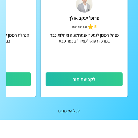
פרופ' יעקב אולך
ד"ר
5
5
(
14 חוות דעת
)
מנהל המכון לגסטרואנטרולוגיה ומחלות כבד
מנהלת המכון לגסט
במרכז רפואי "מאיר" בכפר סבא
בביה"ח
לקביעת תור
לק
לכל המומחים