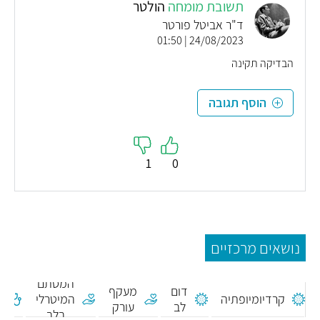
תשובת מומחה
הולטר
ד"ר אביטל פורטר
24/08/2023 | 01:50
הבדיקה תקינה
הוסף תגובה
1
0
נושאים מרכזיים
תיקון
ניתוח
המסתם
דום
מעקף
ה
קרדיומיופתיה
המיטרלי
לב
עורק
בלב