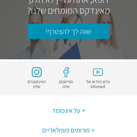
מאינדקס המומחים שלנו?
שווה לך להצטרף!
ערוץ הוידאו של
הפייסבוק
האינסטגרם
Infomed
שלנו
שלנו
על אינפומד
פורומים פופולאריים