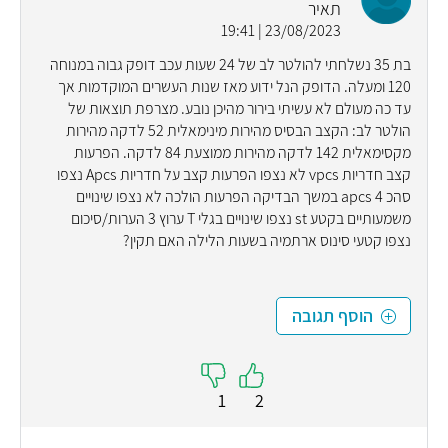
תאיר
23/08/2023 | 19:41
בת 35 נשלחתי להולטר לב של 24 שעות עכב דופק גבוה במנוחה
120 ומעלה. הדופק הנל ידוע מאז שנות העשרים המוקדמות אך
עד כה מעולם לא עשיתי בירור מהיכן נובע. מצרפת תוצאות של
הולטר לב: הקצב הבסיס מהירות מינימאלית 52 לדקה מהירות
מקסימאלית 142 לדקה מהירות ממוצעת 84 לדקה. הפרעות
קצב חדריות vpcs לא נצפו הפרעות קצב על חדריות Apcs נצפו
סהכ 4 apcs במשך הבדיקה הפרעות הולכה לא נצפו שינויים
משמעותיים בקטע st נצפו שינויים בגלי T ערוץ 3 הערות/סיכום
נצפו קטעי סינוס ארתמיה בשעות הלילה האם תקין?
הוסף תגובה
1
2