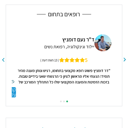
כלילי
בצנתור
רופאים בתחום
ד"ר נעם דומניץ
יילוד וגינקולוגיה, רפואת נשים
5
( 13 חוות דעת )
"דר דומניץ פשוט רופא מקצועי בתחומו, רגיש ונותן מענה מהיר
תמיד! הגעתי אליו מראשון לציון כי הרגשתי שאני בידיים טובות.
בזכות הזמינות והמענה המקצועי שלו כל התהליך המורכב של
הטיפולים עברו לי יותר בקלות ממליצה עליו מאד!!!!"
קראו
עליי