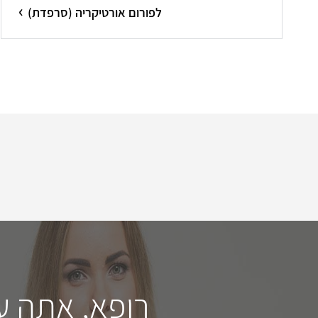
לפורום אורטיקריה (סרפדת)
רופא, אתה ע