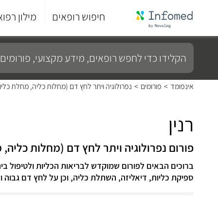
חיפוש רופאים
מילון רפוא
סוף
התפריט
הקלידו
הראשי.
כדי
לחפש
רופאים,
מידע
אינפומד
>
פורומים
>
נפרולוגיה ויתר לחץ דם (מחלות כליה, מחלת כליות
מקצועי,
פורומים
ועוד...
רנין
פורום נפרולוגיה ויתר לחץ דם (מחלות כליה, מ
ברוכים הבאים לפורום שמוקדש לבריאות הכליות ולטיפול בי
ספיקת כליות, דיאליזה, השתלת כליה, וכן על לחץ דם גבוה ו