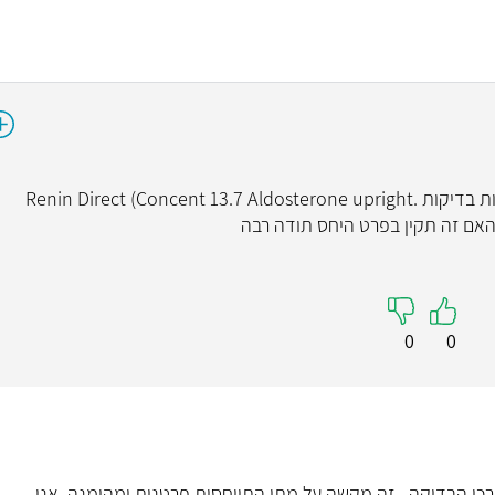
היי בן 50 נוטל נורבסק 5 מ"ג אוני מאוזן תוצאות בדיקות .Renin Direct (Concent 13.7 Aldosterone upright
0
0
רכי הבדיקה - זה מקשה על מתן התייחסות פרטנית ומהימנה. אני