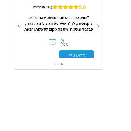
מומחית ברפ
5.0
( 6 חוות דעת )
( 132 חוות דעת )
באנדוקרינ
ים אותי מאד כמומחה
"חוויה טובה ובטוחה. תחושה שאני בידיים
י נרחב ביותר. במקביל
מקצועיות, לד"ר יעיש גישה מכילה, מכבדת,
א צנוע, אנושי, ואמפטי
סבלנית ונעימה שיש בה מקום לשאלות והבעת
ולדומיו, אך אם וכאשר
חששות. כל אלה יוצרים תחושת בטחון ורוגע!
ויה ומומלצת ביותר."
ממליצה מכל הלב"
קראו עלי
קראו עליי