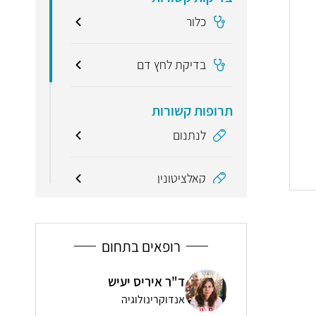
כלור
בדיקת לחץ דם
תרופות קשורות
לנתנום
קאלציטונין
מונחים קשורים
רופאים בתחום
אורטרוצלה, שופכן מוגדל
ר קרופסקי
ד"ר איריס יעיש
ד"ר
אי-ספיקת כבד
אנדוקרינולוגיה
אנד