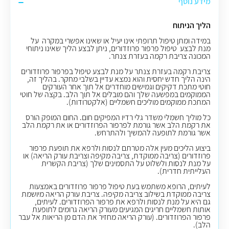
מידע נוסף
הליך הניתוח
במידה ומתן טיפול תרופתי אינו יעיל או שאינו אפשרי במקרה על
מנת לבצע טיפול פרפור פרוזדורים, ניתן לבצע הליך שאינו ניתוחי
המכונה צריבת רקמה בעזרת צנתר.
צריבת רקמה בעזרת צנתר על מנת לבצע טיפול בפרפור פרוזדורים
הינה הליך חדש יחסית והוא נמצא עדיין בשלבי מחקר. בהליך זה,
חוטי מתכת דקיקים וגמישים מוחדרים אל תוך אחר העורקים
הממוקמים במפשעה שלך והם מובלים אל תוך הלב. בקצה של חוטי
המתכת ממוקמים מוליכים חשמליים (אלקטרודות).
כל מוליך חשמלי משדר גלי רדיו המפיקים חום. החום המופק הורס
את רקמת הלב אשר גורמת לפרפור הפרוזדורים או את רקמת הלב
אשר גורמת לתופעה להמשיך ולהתרחש.
ביצוע הליכים מעין אלה מטרתם לנסות ולרפא את תופעת פרפור
פרוזדורים (צריבה ממוקדת, צריבה מקיפה וצריבת עורק הריאה) או
על מנת לנסות ולשלוט על התסמינים שלך (צריבת הקשרית
העלייתית חדרית).
לעיתים, הרופא משתמש בעת טיפול פרפור פרוזדורים באמצעות
צריבה ממוקדת בשילוב צריבה מקיפה. צריבת עורק הריאה מיושמת
גם היא על מנת לנסות ולרפא את פרפור הפרוזדורים. לעיתים,
אותות חשמליים חריגים המגיעים מעורק הריאה גרומים לתופעת
פרפור הפרוזדורים. (עורק הריאה מחזיר את הדם מן הריאות אל עבר
הלב).