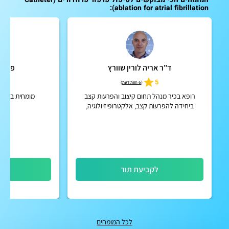
ablation for atrial fibrillation):
ד"ר אריה לורין שוורץ
פרופ'
5
5
(
6 חוות דעת
)
רופא בכיר מנהל תחום קיצוב והפרעות קצב
מומחית בקרדי
ביחידה להפרעות קצב, אלקטרופיזיולוגיה,
המערך הקרדיולוגי, המרכז הרפואי תל אביב
(איכילוב)
לקביעת תור
לק
לכל המומחים