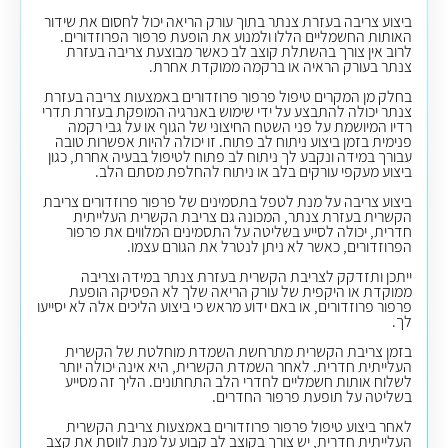
ביצוע צריבה בעזרת צנתר בתוך עורק הריאה יכול לחסום את שידור
האותות החשמליים הללו ולמנוע את הופעת פרפור הפרוזדורים.
לרוב אין צורך בהשתלת קוצב לב כאשר מבוצעת צריבה בעזרת
צנתר בעורק הראיה או ברקמה ממוקדת אחרת.
בחלק מן המקרים טיפול פרפור פרוזדורים באמצעות צריבה בעזרת
צנתר יכולה להתבצע על ידי שימוש באנרגיה המופקת בעזרת תדרי
רדיו המיושמת על פני השטח החיצוני של הגוף או על גבי רקמה
פנימית בזמן ביצוע ניתוח לב פתוח. זו יכולה להיות אפשרות טובה
עבורך במידה ונקבע לך ניתוח לב פתוח לטיפול בבעיה אחרת, כגון
ביצוע מעקפי עורקים בלב או ניתוח להחלפת מסתם הלב.
ביצוע צריבה על מנת לטפל בתסמינים של פרפור פרוזדורים צריבת
הקשרית בעזרת צנתר, המכונה גם צריבת הקשרית העלייתית
חדרית, יכולה לסייע בשליטה על התסמינים המלווים את פרפור
הפרוזדורים, כאשר לא ניתן לנטרל את הגורם עצמו.
ייתכן ותזדקק לצריבת הקשרית בעזרת צנתר במידה וצריבה
ממוקדת או היקפית של עורק הריאה שלך לא הפסיקה הופעת
פרפור פרוזדורים, או באם ידוע מראש כי ביצוע הליכים אלה לא יסייעו
לך.
בזמן צריבת הקשרית מתרחשת השמדת מוחלטת של הקשרית
העלייתית חדרית. לאחר השמדת הקשרית, היא אינה יכולה יותר
לשלוח אותות חשמליים לחדרי הלב התחתונים. הליך זה מסייע
בשליטה על תופעת פרפור החדרים.
לאחר ביצוע טיפול פרפור פרוזדורים באמצעות צריבת הקשרית
העלייתית חדרית, יש צורך בקוצב לב קבוע על מנת לווסת את קצב