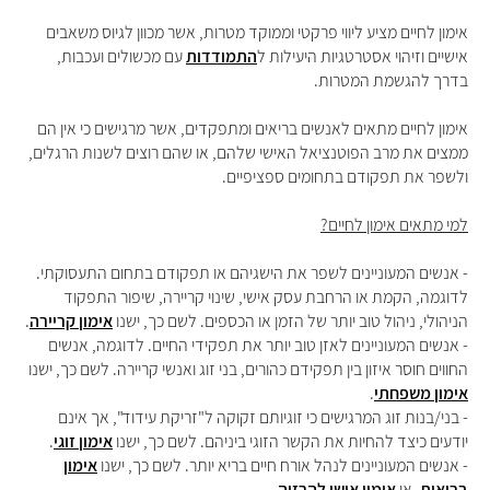
אימון לחיים מציע ליווי פרקטי וממוקד מטרות, אשר מכוון לגיוס משאבים
אישיים וזיהוי אסטרטגיות היעילות ל
התמודדות
עם מכשולים ועכבות,
בדרך להגשמת המטרות.
אימון לחיים מתאים לאנשים בריאים ומתפקדים, אשר מרגישים כי אין הם
ממצים את מרב הפוטנציאל האישי שלהם, או שהם רוצים לשנות הרגלים,
ולשפר את תפקודם בתחומים ספציפיים.
למי מתאים אימון לחיים?
- אנשים המעוניינים לשפר את הישגיהם או תפקודם בתחום התעסוקתי.
לדוגמה, הקמת או הרחבת עסק אישי, שינוי קריירה, שיפור התפקוד
הניהולי, ניהול טוב יותר של הזמן או הכספים. לשם כך, ישנו
אימון קריירה
.
- אנשים המעוניינים לאזן טוב יותר את תפקידי החיים. לדוגמה, אנשים
החווים חוסר איזון בין תפקידם כהורים, בני זוג ואנשי קריירה. לשם כך, ישנו
אימון משפחתי
.
- בני/בנות זוג המרגישים כי זוגיותם זקוקה ל"זריקת עידוד", אך אינם
יודעים כיצד להחיות את הקשר הזוגי ביניהם. לשם כך, ישנו
אימון זוגי
.
- אנשים המעוניינים לנהל אורח חיים בריא יותר. לשם כך, ישנו
אימון
בריאות
, או
אימון אישי להרזיה
.