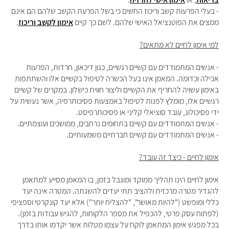
- בעלי הפרעות קשב וריכוז החשים כי בשל הפרעת הקשב שלהם הם אינם
ממצים את הפוטנציאל האישי שלהם. לשם כך קיים
אימון לקשב וריכוז
.
למי אימון לחיים לא מתאים?
- אנשים המתמודדים עם קשיים רגשיים, כגון דיכאון, חרדות, הפרעות
אכילה וכדומה. המאמן אינו בעל הכשרה לטיפול בקשיים אלו והשתתפות
באימון עשויה להחריף את הקשיים וליצור חווית כישלון. במקרים של קשיים
רגשיים אלו, מומלץ לפנות לטיפול באמצעות פסיכותרפיה, אשר נעשית על
ידי פסיכולוג, עובד סוציאלי קליני או פסיכותרפיסט.
- אנשים המתמודדים עם קשיים בתחומים נרחבים, ממושכים ועוצמתיים.
- אנשים המתמודדים עם קשיים חברתיים משמעותיים.
אימון לחיים - כיצד זה עובד?
אימון לחיים הינו תהליך ממוקד ומוגבל בזמן, בו המאמן מסייע למתאמן
להגדיר מטרה מרכזית ולהציב תתי יעדים להשגתה. המטרה אינה יעד
כללי ומופשט ("להיות מאושר", "להצליח יותר") אלא יעד קונקרטי וספציפי
(לפתוח עסק פרטי, להכפיל את מספר הלקוחות, להגיש עבודות בזמן).
בכל מפגש אימון המתאמן לוקח על עצמו מטלות אשר יקדמו אותו בדרך