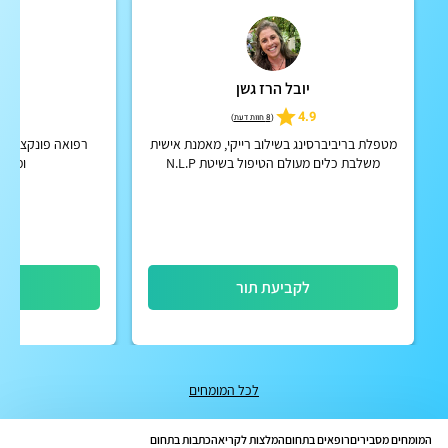
יובל הרז גשן
אי
5
4.9
(
8 חוות דעת
)
מטפלת בריביברסינג בשילוב רייקי, מאמנת אישית
רפואה פונקציונאל
משלבת כלים מעולם הטיפול בשיטת N.L.P
ומאמנ
ופסיכולוגיה חיובית
לקביעת תור
לק
לכל המומחים
המומחים מסבירים
רופאים בתחום
המלצות לקריאה
כתבות בתחום