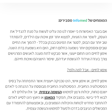
המומחים של
med
Info
מסבירים:
אם בעבר האפשרות כי יאמרו לנו מה עלינו לעשות על מנת להגדיל את
העסק, לשפר את הזוגיות, למצוא יותר זמן איכות עם הילדים, להסתדר
טוב יותר עם הבוס, לסגור את המינוס בבנק ובכלל - להפוך את החיים
טובים ומספקים יותר נשמעה כחלום רחוק, היום היא נשמעת ברת השגה.
אימון לחיים הינו תחום ייעוצי, אשר מבקש לתת מענה לאנשים המרגישים
צורך בעזרה ועידוד להגשמת יעדיהם, שיפור הישגיהם ואיכות חייהם.
אימון לחיים - אבל למה ולמי?
אימון לחיים, או אימון אישי, הינו טכניקה ייעוצית אשר התפתחה על בסיס
הפסיכולוגיה החיובית. הפסיכולוגיה החיובית מבוססת על ההנחה כי לאדם
ישנם כוחות, יכולות ורצון למימוש ו
הגשמה עצמית
, אך אלו עלולים לא
לבוא לידי ביטוי. במצבים אלו, תפקיד
המאמן
או היועץ הינו לסייע לאדם
להתחבר מחדש לכוחות והיכולות הטמונים בו, ובאמצעותם להתמודד עם
המכשולים הניצבים בדרכו ולפעול למימוש והגשמה עצמית.