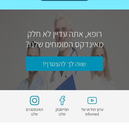
רופא, אתה עדיין לא חלק
מאינדקס המומחים שלנו?
שווה לך להצטרף!
ערוץ הוידאו של
הפייסבוק
האינסטגרם
Infomed
שלנו
שלנו