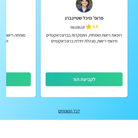
פרופ' מיכל שטיינברג
ד"ר
5.0
4.8
(
13 חוות דעת
)
רופאת ריאות מומחית, התמקדות בברונכיאקטזיס
מומחה ריאות בכי
וזיהומי ריאות, מנהלת יחידת ברונכיאקטזיס
החולי
וסיסטיק פיברוזיס מבוגרים בבי"ח כרמל
לקביעת תור
לק
לכל המומחים