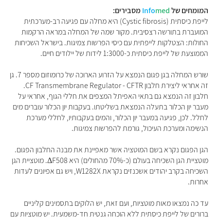
המומחים של
med
Info
מסבירים:
לייפת כיסתית (Cystic fibrosis) היא מחלה עם פגיעה רב-מערכתית
המועברת בתורשה רצסיבית. מקור שמה של המחלה במראה הרקמות
החולות: הצטלקות לייפתית עם כיסי הפרשות צמיגות. בישראל השכיחות
הממוצעת של לייפת כיסתית כ-1:3000 לידות של יילודים חיים.
שורש המחלה בגן פגום הנמצא על הזרוע הארוכה של כרומוזום מספר 7. גן
זה אחראי ליצירת חלבון CF Transmembrane Regulator - CFTR.
חלבון זה הנמצא גם בתאי האפיתל המצפים את חללי הגוף, אחראי על
מעבר יון הכלור בתעלה הנמצאת בשליטתו. בעקבות יון הכלור עוברים מים
לחלל. לכן, פגיעה במעבר יון הכלור, והמים בעקבותיו, לחללי מערכת
הנשימה ומערכת העיכול, גורמת להפרשות צמיגות.
הגן הפגום נקרא בשם המוטציה אשר מאפיינת את מבנה החלבון הפגום.
מוטציית הגן השכיחה בעולם (כ-70% מהחולים) היא ΔF508. מוטציית הגן
השכיחה בקרב יהודים אשכנזים נקראת W1282X, ויש גם אפיונים לעדות
אחרות.
עד כה נמצאו מאות מוטציות, ועם זאת, יש הלוקים בתסמינים קליניים
ברורים של לייפת כיסתית ללא הוכחה גנטית חד-משמעית. יש מוטציות עם