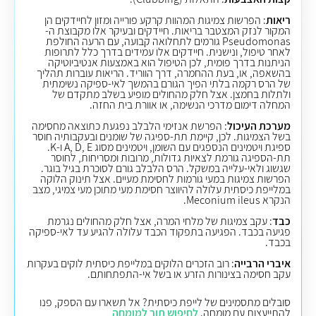
ריאות
: הפרשות צמיגות המהוות קרקע פורייה ומזון לחיידקים הן
המקור לנזק המצטבר בריאות. חיידקים ובעיקר אלו מקבוצת ה-
Pseudomonas גורמים לתחלואה קבועה, עם הרעה החולפת
לאחר טיפול, ונישנית. חיידקים אלו עמידים בדרך כלל לתרופות
הניתנות בדרך פומית, לכן הטיפול הוא באמצעות אנטיביוטיקה
בהשאפה, או, בעת ההחמרה, דרך הווריד. הריאות עוברות תהליך
של הרס רקמה בלתי הפיך הגורם בהמשך לאי-ספיקה נשימתית
ולתלות בחמצן. אצל חלק מהחולים מופיע בשלב מתקדם של
המחלה דימום מדרכי הנשימה, או אוורת בית החזה.
מערכת העיכול
: הפרשת אנזימי הלבלב נפגעת כתוצאה מחסימה
בשל הצמיגות. לכן, קיימת תת-ספיגה של שומנים ובעקבותיה חוסר
ספיגת ויטמינים הנספגים עם השומן, ויטמינים מסוג A, D, E ו-K.
תת-הספיגה גורמת לצאיות גדולות, מרובות ומסריחות, לחוסר
שגשוג ולאי-עלייה במשקל. הרס הלבלב גורם לסוכרת בגיל בוגר.
הפרשות צמיגות במעי גורמות לחסימת מעיים. אצל תינוק הלוקה
במלייפת כיסתית עלולה להיווצר חסימת מעי מתוכן מעי צמיגי, מצב
הנקרא Meconium ileus.
כבד
: עקב צמיגות של מלחי המרה, אצל חלק מהחולים נגרמת
פגיעה בכבד. הפגיעה בתפקוד הכבד עלולה להגיע עד לאי-ספיקה
בכבד.
איברי הרבייה
: רוב הזכרים הלוקים במלייפת כיסתית לוקים בעקרות
עקב חסימה בצינורות הזרע או בשל אי-התפתחותם.
סובלים מתסמינים של לייפת כיסתית? אל תשארו עם הספק, פנו
להתייעצות עם מומחה.
לחיפוש תור למומחה