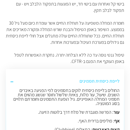
ביטוי קל ואחרות עם ביטוי חד, יש הפוגעות בתפקוד הלבלב ויש - עם
תפקוד לבלב תקין.
חומרת המחלה משפיעה על תוחלת החיים אשר עומדת כיום מעל גיל 30
בממוצע. השיפור באופן הטיפול והבנת שורש המחלה ומקורה מאריכים את
תוחלת החיים. ככל שתוחלת החיים עולה מתגלים אצל חולי לייפת כיסתית
גם גידולים במערכת העיכול ובמערכות אחרות.
טיפול גנטי נוסה עד כה ללא הצלחה יתרה. נחקרת האפשרות לטפל
באופן העוקף את הפגם ב-CFTR.
לייפת כיסתית תסמינים
החולים בלייפת כיסתית לוקים בתסמינים לפי הפגיעה באיברים
השונים. שיעול, עור מלוח, צאיות שלשול וחוסר שגשוג מהווים את
תסמיני המחלה האופייניים. גיל הופעת התסמינים וחומרתם תלויים
בסוג המוטציה.
עור
: הפרשה מוגברת של מלח דרך בלוטות הזיעה.
אף
: פוליפים ברירית האף.
קצות האצבעות
: התאלות (Clubbing).