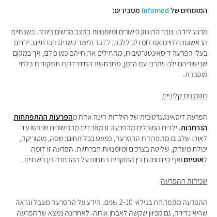
המומחים של
med
Info
מסבירים:
מרגע לידתו צובר התינוק כישורים ומיומנויות בקצב מרשים ביותר. בשנתיים
הראשונות לחיינו אנו לומדים ללכת, לדבר וליצור קשרים חברתיים. ילדים
בעלי הפרעה דיסאינטגרטיבית, מתחילים את חייהם כמו כולם, אך במקום
שכישוריהם ילכו ויתרבו עם הזמן, מתרחשת התדרדרות תפקודית בלתי
מוסברת.
תסמינים קליניים
הפרעה דיסאינטגרטיבית של הילדות הינה אחת מ
הפרעות ההתפתחות
הנרחבות
. ילדים הסובלים מהפרעה זו מאבדים מהכישורים שרכשו עד
לאותו שלב בו מתפתחת ההפרעה, כמעט בכל תחום: שפה, מוטוריקה,
יכולת משחק, שליטה בצרכים ומיומנויות חברתיות. הפרעה זו דומה
ל
אוטיזם
ואף קיים וויכוח בין החוקרים בתחום על ההבחנה בין השתיים.
שכיחות ההפרעה
ההפרעה מתפתחת בגילאי 2-10 שנים. הידע על ההפרעה מוגבל ונראה
שהיא נדירה, גם מכיוון שקשה לאבחן אותה. לאחרונה נמצא שההפרעה