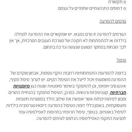
o תקשורת
o דפוסים התנהגותיים שחוזרים על עצמם
גורמים להפרעה
הגורמים להפרעה זו טרם נמצאו. יש שמקשרים את ההפרעה למחלה
בילדות או להתפתחות לא תקינה של מערכת העצבים המרכזית, אך אין
לכך הוכחות במחקר המועט שנעשה עד כה בתחום.
טיפול
בדומה להפרעות התפתחותיות רחבות היקף נוספות, אבחון מוקדם של
ההפרעה משמעותי ויכול לייעל את הטיפול הקיים. יש לערוך טיפול מקיף,
אינטנסיבי ויומיומי, וכן להתמקד בשיפור מיומנויות שונות כגון
מיומנויות
חברתיות
, קוגניטיביות ורגשיות. כמו כן, הטיפול מתמקד בהנחיית ההורים
ומכוון לפיתוח יכולות אשר יאפשרו את שילוב הילד במסגרות חינוכיות
ותעסוקתיות. באופן כללי דומה הטיפול בהפרעה דיסאינטגרטיבית בילדות
לטיפול באוטיזם. בנוסף, טיפול תרופתי בתרופות לאפילפסיה עוזר
למניעת התקפי האפיליפסיה הנלווים לעיתים להפרעה.