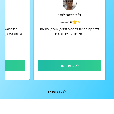
ד"ר ברטה לוייב
ד"ר 
5
5
(
24 חוות דעת
)
קליניקה פרטית לרפואת ילדים, שירותי רפואה
פסיכיאטרית 
לתיירים ועולים חדשים
אינטגרטיבית, מנ
הולי
לקביעת תור
לק
לכל המומחים