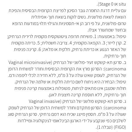
situ או Stage 0).
עם עליית דרגת החומרה גובר הסיכון לפריצת הקרומית הבסיסית והפיכת
השאת לשאת פולשנית. נשים לוקות בשאת תוך-אפיתלית
טרום-פולשנית, על פי רוב הן אי-תסמיניות והגילוי תלוי במודעות הרופא
ובחשד שמתעורר אצלו.
טיפול: באמצעות: 1. משיחת תרופה ציטוטוקסית מקומית לרירית הנרתיק;
2. קרן לייזר; 3. הקפאה מקומית; 4. צריבה חשמלית; 5. כריתה מקומית
של האזור הנגוע או כריתת נרתיק, חלקית או מלאה; 6. קרינה פנימית
תוך-נרתיקית.
ב. סרטן תא-קשקש זעיר-פולשני של הנרתיק (Vaginal microinvasive
carcinoma): הסרטן פורץ את הקרומית הבסיסית וחודר למשתית הדופן
של הנרתיק, לעומק שאינו עולה על 3 מ"מ, ללא חדירה לכלי לימפה ודם.
טיפול: הבחירה היא ניתוח לשם כריתה חלקית או שלמה של הנרתיק.
חולות שמצבן אינו מתאים לניתוח, מטופלות באמצעות קרינה פנימית
תוך-נרתיקית, ללא תוספת קרינה חיצונית לאגן.
ג. סרטן תא-קשקש פולשני של הנרתיק (Vaginal invasive
carcinoma): הסרטן מתקדם וחודר למשתית הדופן של הנרתיק לעומק
שעולה על 3 מ"מ. תסמין מייצג שכיח הוא דמם נרתיקי. סרטן הנרתיק סווג
לשלבים כפי שנקבע על ידי הארגון הבינלאומי לגינקולוגיה ומיילדות
(FIGO) (טבלה 1).