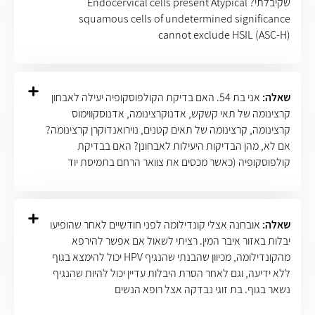
שקיבלתי? Endocervical cells present Atypical
squamous cells of undetermined significance
cannot exclude HSIL (ASC-H)
שאלה:
אני בת 54. האם בדיקת הקולפוסקופיה יעילה לאבחון
קרצינומה של תאי קשקש, אדנוקרצינומה, אדנוסקווימוס
קרצינומה, קרצינומה של תאים קטנים, נוירואנדוקרן קרצינומה?
אם לא, מהן הבדיקות היעילות לאבחונן? האם בבדיקת
קולפוסקופיה (כאשר מכסים את צוואר הרחם בתמיסת יוד
שאלה:
אובחנה אצלי קונדילומה לפני חודשיים לאחר שהופיעו
יבלות באזור איבר המין. רציתי לשאול אם אפשר להירפא
מהקונדילומה, מכיוון שהבנתי שהנגיף HPV יכול להימצא בגוף
ללא ידיעה, וגם לאחר הסרת היבלות עדיין יכול להיות שהנגיף
נשאר בגוף. בת זוגי נבדקה אצל רופא הנשים