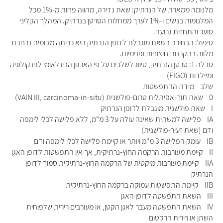
מלנומה ממארת של הנרתיק: שאת נדירה, מהווה פחות מ-1% מכל
המלנומות בנשים ו-1% לערך ממחלות הסרטן בנרתיק. המהלך הקליני
סוער והתחזית גרועה.
טיפול: הבחירה בשאת מוגבלת לדופן הנרתיק היא כריתה מקומית נרחבת
מלווה בהקרנות חיצוניות ופנימיות.
טבלה 1: סרטן הנרתיק, סיווג לשלבים על פי הארגון הבינלאומי לגינקולוגיה
ומיילדות (FIGO)
שלב מידת ההתפשטות
0 שאת תוך-אפיתלית טרום-פולשנית (VAIN III, carcinoma-in-situ)
I שאת פולשנית מוגבלת לדופן הנרתיק
IA פלישה למשתית שאינה עולה על 3 מ"מ, ללא פלישה לכלי לימפה
ודם (שאת זעיר-פולשנית)
IB עומק הפלישה 3 מ"מ ויותר או קיימת פלישה לכלי לימפה ודם
II קיימת מעורבות הרקמה החוץ-נרתיקית, אך אין התפשטות לדופן האגן
IIA קיימת מעורבות מיקטית של הרקמה החוץ-נרתיקית סמוך לדופן
הנרתיק
IIB קיימת התפשטות עמוקה ברקמה החוץ-נרתיקית
III השאת התפשטה לדופן האגן
IV השאת התפשטה מעבר לאגן הקטן, או מעורבים רירית שלפוחית
השתן או רירית הרקטום