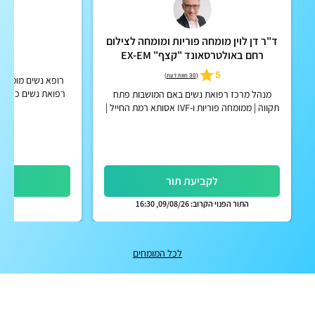
ד"ר דן לוין מומחה פוריות ומומחה לצילום
ד"ר
רחם באולטרסאונד "קצף" EX-EM
5.0
5
(
30 חוות דעת
)
רופא נשים מומחה לא
רפואת נשים כללית,
מנהל מרכז רפואת נשים באם המושבות פתח
תקווה | ממומחה פוריות ו-IVF אסותא רמת החייל |
אפשרות לקבלת החזר על ייעוץ מחברות הביטוח
הפרטיות
לקביעת תור
לק
התור הפנוי הקרוב: 09/08/26, 16:30
לכל המומחים