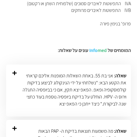
IVA התפשטות לאיברים סמוכים (שלפוחית השתן או רקטום)
IVB התפשטות לאיברים מרוחקים
פרופ' בנימין פיורה
המומחים של
med
Info
עונים על שאלות:
שאלה:
אני בת 55. באחת השאלות המופנות אליכם קראתי
את הקטע הבא: "נשלחתי על ידי הגינקולוג לביצוע בדיקות
קולפוסקופיה ופאפ. הפאפ יצא תקין, אם כי בביופסיה התגלה
וירוס ה- HPV. הוחלט על בדיקת ביופסיה נוספת בעוד כחצי
שנה לביקורת." כיצד ייתכן כי הפאפ יצא
שאלה:
מה משמעות תוצאות בדיקת ה- PAP הבאות