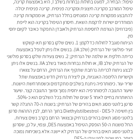
טיפול: הבחירה, למעט בחולות נבחרות בשלב I, היא באמצעות קרינה,
טיפול המורכב מקרינה חיצונית ומקרינה פנימית. קרינה פנימית יכולה
להתבצע ממקורות קרינה המונחים בחלל הנרתיק, או ממקורות קרינה
המוחדרים ישירות לרקמת השאת. חיסרון הטיפול בקרינה הוא לייפת
(פיברוזיס) הגורמת לחסימת הנרתיק ולאובדן התפקוד כאיבר לקיום יחסי
מין.
הניתוח מוגבל לחולות כדלקמן: 1. נשים שלקו בסרטן תא-קשקש
זעיר-פולשני של הנרתיק (שלב IA). בנשים אלו ניתן לטפל באמצעות
כריתה חלקית או שלמה של הנרתיק; 2. נשים צעירות שלקו בסרטן פולשני
של הנרתיק שלב IB, או חולות נבחרות מאוד בשלב IIA. בנשים אלו ניתן
לבצע ניתוח לכריתה נרחבת שתקיף את הנרתיק, הרחם על צווארו
וקישריות הלימפה האגניות, וכן ליצירת נרתיק חדש באמצעות שתל
שריר-עור. כימותרפיה ניתנת בשלבים מתקדמים וכשמתרחשת הישנות.
שיעור התגובה לכימותרפיה הוא יחסית נמוך ומשך התגובה קצר. שיעור
ההיוותרות בחיים לאחר 5 שנים של חולות בכל השלבים הוא כ-50%.
סרטן בלוטני מסוג תאים בהירים של הנרתיק: בשנות ה-70 התגלה קשר
בין חשיפה ל-Diethylstilbestrol - DES בתוך הרחם, לבין התהוות סרטן
בלוטני מסוג תאים בהירים בנרתיק ובצוואר הרחם בקרב נשים צעירות.
החל משנות ה-50 הופסק הטיפול באמצעות DES, וצפוי, על כן, שסרטן
בלוטני מסוג תאים בהירים של הנרתיק לא יישנה אלא בשכיחות נמוכה
ביותר, כפי שהיה לפני עידן ה-DES.