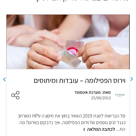
וירוס הפפילומה – עובדות ומיתוסים
מ
ע
מאת: מערכת אינפומד
25/06/2013
סל הבריאות לשנת 2019 השאיר בחוץ את חיסון ה-HPV המורחב
נ
כנגד זנים נוספים של וירוס הפפילומה. איך נדבקים בווירוס? מה
ה
הת...
לכתבה המלאה
ל