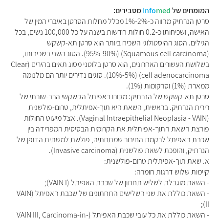
המומחים של
med
Info
מסבירים:
סרטן הנרתיק מהווה כ-2%-1% מכלל מחלות הסרטן באיברי המין של
האישה, ושכיחותו כ-0.2 חולות חדשות בשנה על כל 100,000 נשים, בכל
הגילים. הסוג ההיסטולוגי השכיח ביותר הוא סרטן תא-קשקש
(Squamous cell carcinoma) (95%-90%). הסוג השני בשכיחותו,
בשלושת העשורים האחרונים, הוא סרטן בלוטני מסוג תאים בהירים (Clear
cell adenocarcinoma) (10%-5%). סוגים נדירים יותר הם מלנומה
ממארת (1%) וסרקומות (1%).
סרטן תא-קשקש של הנרתיק: מקורו באפיתל הקשקשי הרב-שורתי של
רירית הנרתיק. בראשית, השאת היא תוך-אפיתלית, טרום-פולשנית
(Vaginal Intraepithelial Neoplasia - VAIN). אצל מיעוט החולות
פורצת השאת התוך-אפיתלית את הקרומית הבסיסית המפרידה בין
שכבת האפיתל לרקמת החיבור שמתחתיה, פולשת למשתית הדופן של
הנרתיק, והופכת לשאת פולשנית (Invasive carcinoma).
א. שאת תוך-אפיתלית טרום-פולשנית:
קיימות שלוש דרגות חומרה:
- השאת מוגבלת לשליש תחתון של שכבת האפיתל (VAIN I);
- השאת כוללת את שני השלישים התחתונים של שכבת האפיתל (VAIN
II);
- השאת כוללת את כל עובי שכבת האפיתל (VAIN III, Carcinoma-in-