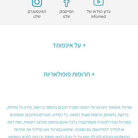
ערוץ הוידאו של
הפייסבוק
האינסטגרם
Infomed
שלנו
שלנו
על אינפומד
תרופות פופולאריות
פורטל אינפומד הינו פורטל רפואה המכיל תכנים בתחומי בריאות, מידע על מחלות,
בדיקות, ניתוחים, תרופות ומונחי רפואה. כל המידע, העזרים והתכנים המופיעים
בפורטל נועדו למטרת אינפורמציה בלבד ואינם מהווים המלצה רפואית, חוות דעת
או תחליף להתייעצות עם מומחה. שימוש בפורטל אינו מחליף את אחריות
המשתמש והגולש לקבלת ייעוץ על ידי גורם רפואי מוסמך ובכפוף לתנאי השימוש