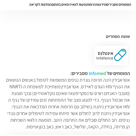
המומחים מסבירים
מידע
אזהרות
תופעות לוואי
רופאים בתחום
המלצות לקריאה
שמות מסחריים
אינטלנס
Intelence
המומחים של
med
Info
מסבירים:
אטראבירין הינה תרופה נוגדת נגיפים המשמשת לטיפול באנשים הנושאים
את הנגיף HIV הגורם לאיידס. אטראבירין משתייכת למשפחת ה-NNRTI
(מעכבי האנזים רוורס טרנסקריפטאז שאינם נוקלאוטידים) ובכך מונעת
את שכפול הנגיף. כדי למנוע מצב של התפתחות זנים עמידים של נגיף ה
HIV אטראבירין ניתנת בשילוב עם תרופות אחרות המדכאות את הנגיף.
אטראבירין ניתנת לרוב לחולים אשר פיתחו עמידות לטיפולים אחרים נוגדי
נגיפים. רוב החולים סובלים את התרופה היטב. תופעות הלוואי השכיחות
הן פריחה, בחילה, הקאה, שלשול, כאב ראש, כאב בטן ועייפות.