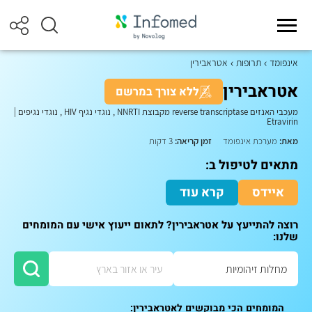
אינפומד
תרופות
אטראבירין
אטראבירין
ללא צורך במרשם
מעכבי האנזים reverse transcriptase מקבוצת NNRTI , נוגדי נגיף HIV , נוגדי נגיפים
|
Etravirin
מאת:
מערכת אינפומד
זמן קריאה:
3 דקות
מתאים לטיפול ב:
איידס
קרא עוד
רוצה להתייעץ על אטראבירין? לתאום ייעוץ אישי עם המומחים
שלנו:
המומחים הכי מבוקשים לאטראבירין: