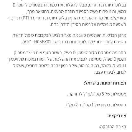
בבלוטות יותרת התריס, מבלי להעלות את כמות הרצפטורים לויטמין D
במעי, והינו פחות פעיל בספיגה חוזרת מהעצם. כתוצאה מכך,
פאריקלציטול מוריד את רמת הורמון בלוטת יותרת התריס (PTH) תוך כדי
השפעה מינימלית על רמות הסידן והזרחן בדם.
ארגון הבריאות העולמית סיווג את פאריקלציטול בקבוצת טיפול חדשה
השייכת לנוגדי יתר של בלוטת יותרת התריס ( ATC - H05BX02).
התרופה מספקת מקור לויטמין D פעיל, כאשר הגוף אינו מייצר מספיק
ויטמין D פעיל, ומסייעת למנוע את ההשלכות של רמות נמוכות של ויטמין
D פעיל. כלומר, רמות גבוהות של הורמון יותרת בלוטת התריס, שעלול
לגרום לבעיות עצם.
תצורות זמינות בישראל:
אמפולות של 5 מק"ג/מ"ל להזרקה.
קפסולות במינון של 1 מק"ג ו- 2 מק"ג.
אינדיקציה:
בצורת ההזרקה: