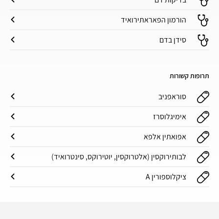
הורמון הפאראתירואיד
סידן בדם
תרופות קשורות
סוראפניב
אימיגלוסרז
אפואתין אלפא
לבותירוקסין (אלטרוקסין, יוטירוקס, סינטרואיד)
ציקלוספורין A