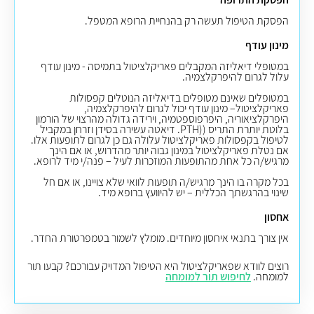
הפסקת הטיפול תעשה רק בהנחיית הרופא המטפל.
מינון עודף
במטופלי דיאליזה המקבלים פאריקלציטול בתמיסה - מינון עודף
עלול לגרום להיפרקלצמיה.
במטופלים שאינם מטופלים בדיאליזה הנוטלים קפסולות
פאריקלציטול– מינון עודף יכול לגרום להיפרקלצמיה,
היפרקלציאוריה, היפרפוספטמיה, וירידה גדולה מהרצוי של הורמון
בלוטת יותרת התריס ((PTH. דיאטה עשירה בסידן וזרחן במקביל
לטיפול בקפסולות פאריקלציטול עלולה גם כן לגרום לתופעות אלו.
אם נטלת פאריקלציטול במינון גבוה יותר מהדרוש, או אם הינך
מרגיש/ה כל אחת מהתופעות המוזכרות לעיל – פנה/י מיד לרופא.
בכל מקרה בו הינך מרגיש/ה תופעות לוואי שלא צויינו, או אם חל
שינוי בהרגשתך הכללית – יש להיוועץ ברופא מיד.
אחסון
אין צורך בתנאי איחסון מיוחדים. מומלץ לשמור בטמפרטורת החדר.
רוצים לוודא שפאריקלציטול היא הטיפול המדויק עבורכם? קבעו תור
למומחה.
לחיפוש תור למומחה