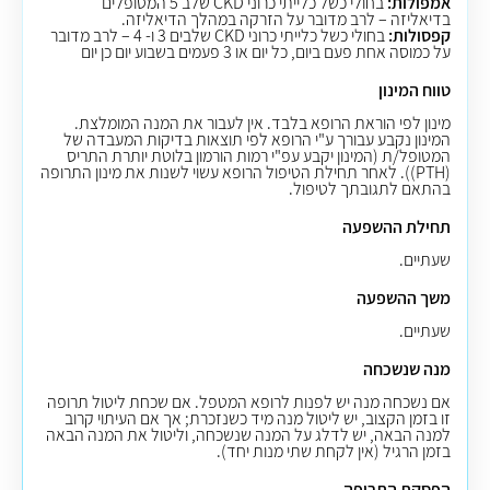
אמפולות:
בחולי כשל כלייתי כרוני CKD שלב 5 המטופלים
בדיאליזה – לרב מדובר על הזרקה במהלך הדיאליזה.
קפסולות:
בחולי כשל כלייתי כרוני CKD שלבים 3 ו- 4 – לרב מדובר
על כמוסה אחת פעם ביום, כל יום או 3 פעמים בשבוע יום כן יום
טווח המינון
מינון לפי הוראת הרופא בלבד. אין לעבור את המנה המומלצת.
המינון נקבע עבורך ע"י הרופא לפי תוצאות בדיקות המעבדה של
המטופל/ת (המינון יקבע עפ"י רמות הורמון בלוטת יותרת התריס
(PTH)). לאחר תחילת הטיפול הרופא עשוי לשנות את מינון התרופה
בהתאם לתגובתך לטיפול.
תחילת ההשפעה
שעתיים.
משך ההשפעה
שעתיים.
מנה שנשכחה
אם נשכחה מנה יש לפנות לרופא המטפל. אם שכחת ליטול תרופה
זו בזמן הקצוב, יש ליטול מנה מיד כשנזכרת; אך אם העיתוי קרוב
למנה הבאה, יש לדלג על המנה שנשכחה, וליטול את המנה הבאה
בזמן הרגיל (אין לקחת שתי מנות יחד).
הפסקת התרופה