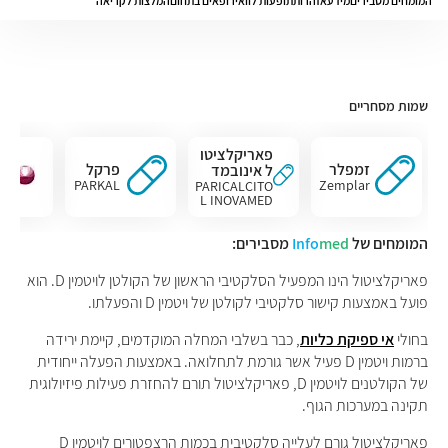
המומחים מסבירים
מידע
אזהרות
תופעות לוואי
רופאים בתחום
המלצות לקריאה
שמות מסחריים
פאריקלציטו
זמפלר
פרקל
ל אינובמד
PARKAL
Zemplar
PARICALCITO
L INOVAMED
המומחים של
med
Info
מסבירים:
פאריקלציטול הינו המפעיל הסלקטיבי הראשון של הקולטן לויטמין D. הוא
פועל באמצעות קישור סלקטיבי לקולטן של ויטמין D והפעלתו.
בחולי
אי ספיקת כליות
, כבר בשלבי המחלה המוקדמים, קיימת ירידה
ברמות ויטמין D פעיל אשר גורמת לתחלואה. באמצעות הפעלה ייחודית
של הקולטנים לויטמין D, פאריקלציטול תורם להחזרת פעילות פיזיולוגית
תקינה במערכות הגוף.
פאריקלציטול גורם לעלייה סלקטיבית בכמות הרצפטורים לויטמין D