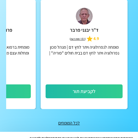
ד"ר יבגני פרבר
פרופ' צ
5
4.9
(
151 חוות דעת
)
מומחה לנפרולוגיה ויתר לחץ דם | מנהל מכון
מומחית ברפואה פני
נפרולוגיה ויתר לחץ דם בבית חולים "פוריה" |
ומחלות עצם מטבוליו
אפשרות להחזר כספי מחברות הביטוח הפרטיות
חבר קליני בדימוס 
לקביעת תור
לק
לכל המומחים